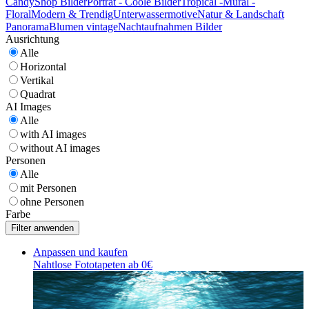
CandyShop Bilder
Porträt - Coole Bilder
Tropical -Mural -
Floral
Modern & Trendig
Unterwassermotive
Natur & Landschaft
Panorama
Blumen vintage
Nachtaufnahmen Bilder
Ausrichtung
Alle
Horizontal
Vertikal
Quadrat
AI Images
Alle
with AI images
without AI images
Personen
Alle
mit Personen
ohne Personen
Farbe
Anpassen und kaufen
Nahtlose Fototapeten ab 0€