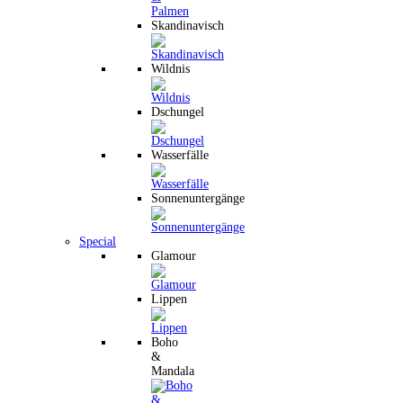
Skandinavisch
Wildnis
Dschungel
Wasserfälle
Sonnenuntergänge
Special
Glamour
Lippen
Boho
&
Mandala