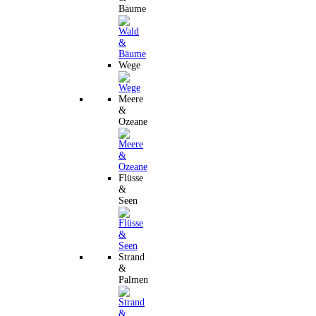
Bäume
Wege
Meere
&
Ozeane
Flüsse
&
Seen
Strand
&
Palmen