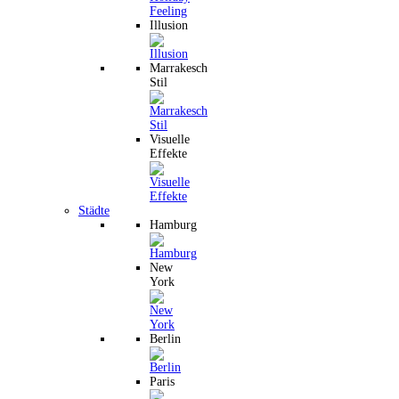
Illusion
Marrakesch
Stil
Visuelle
Effekte
Städte
Hamburg
New
York
Berlin
Paris