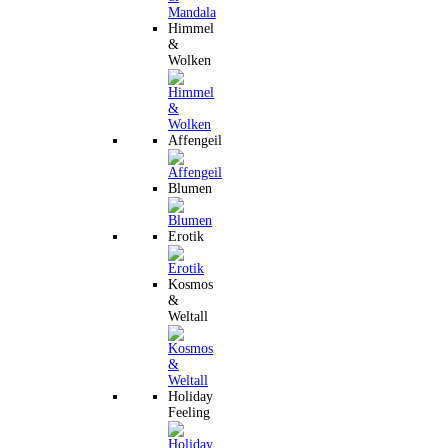
Himmel
&
Wolken
Affengeil
Blumen
Erotik
Kosmos
&
Weltall
Holiday
Feeling