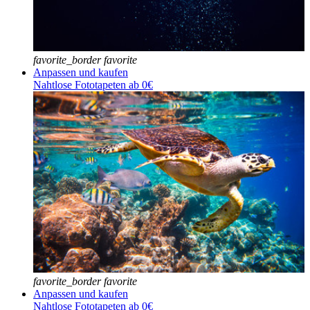
favorite_border
favorite
Anpassen und kaufen
Nahtlose Fototapeten ab 0€
favorite_border
favorite
Anpassen und kaufen
Nahtlose Fototapeten ab 0€