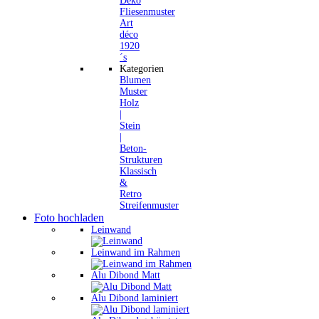
Deko
Fliesenmuster
Art
déco
1920
´s
Kategorien
Blumen
Muster
Holz
|
Stein
|
Beton-
Strukturen
Klassisch
&
Retro
Streifenmuster
Foto hochladen
Leinwand
Leinwand im Rahmen
Alu Dibond Matt
Alu Dibond laminiert