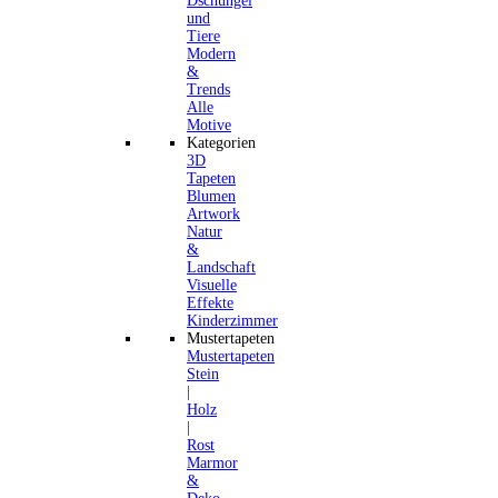
Dschungel
und
Tiere
Modern
&
Trends
Alle
Motive
Kategorien
3D
Tapeten
Blumen
Artwork
Natur
&
Landschaft
Visuelle
Effekte
Kinderzimmer
Mustertapeten
Mustertapeten
Stein
|
Holz
|
Rost
Marmor
&