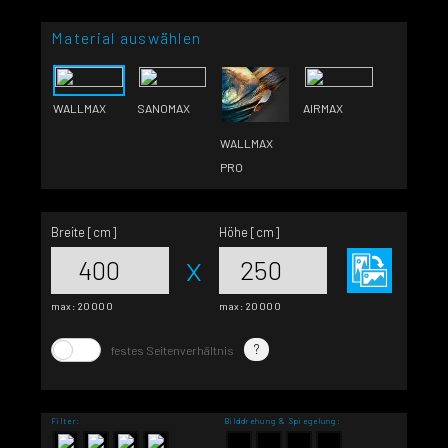
Material auswählen
WALLMAX
SANOMAX
AIRMAX
WALLMAX
PRO
Breite [cm]
Höhe [cm]
x
max:
20000
max:
20000
?
festes Seitenverhältnis
Filter:
Bilddrehung & Spiegelung: