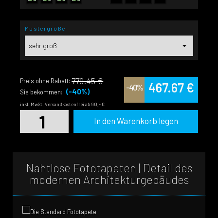
Mustergröße
779.45 €
Preis ohne Rabatt:
467.67 €
-40%
(-40%)
Sie bekommen:
inkl. MwSt.
Versandkostenfrei ab 90,- €
In den Warenkorb legen
Nahtlose Fototapeten | Detail des
modernen Architekturgebäudes