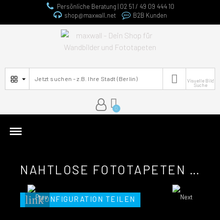
Persönliche Beratung | 02 51 / 49 09 444 10
shop@maxwall.net
B2B Kunden

Visuelle Bild
Suche
NAHTLOSE FOTOTAPETEN DETAIL DES MODERNEN ARCHITEKTURGEBÄUDES
link
KONFIGURATION TEILEN