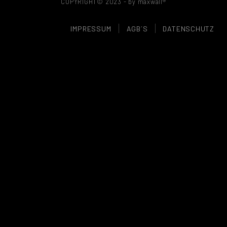
COPYRIGHT© 2023 - by maxwall®
IMPRESSUM
AGB´S
DATENSCHUTZ