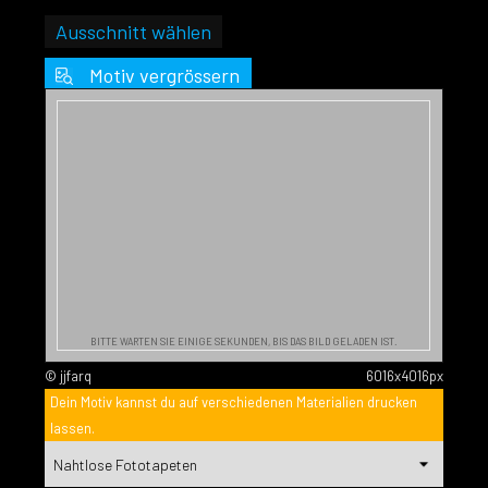
Ausschnitt wählen
Motiv vergrössern
BITTE WARTEN SIE EINIGE SEKUNDEN, BIS DAS BILD GELADEN IST.
© jjfarq
6016x4016px
Dein Motiv kannst du auf verschiedenen Materialien drucken
lassen.