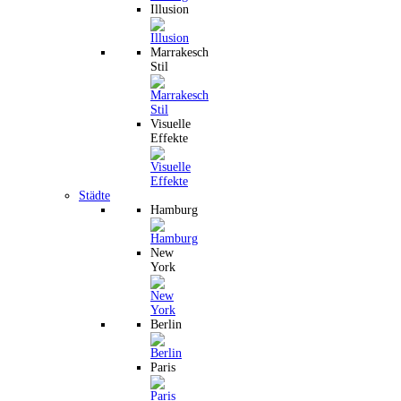
Illusion
Marrakesch
Stil
Visuelle
Effekte
Städte
Hamburg
New
York
Berlin
Paris