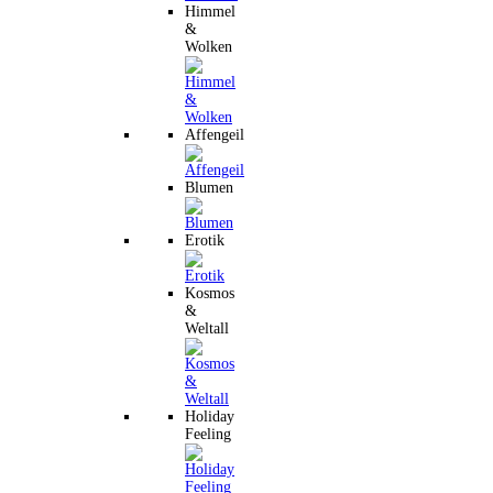
Himmel
&
Wolken
Affengeil
Blumen
Erotik
Kosmos
&
Weltall
Holiday
Feeling