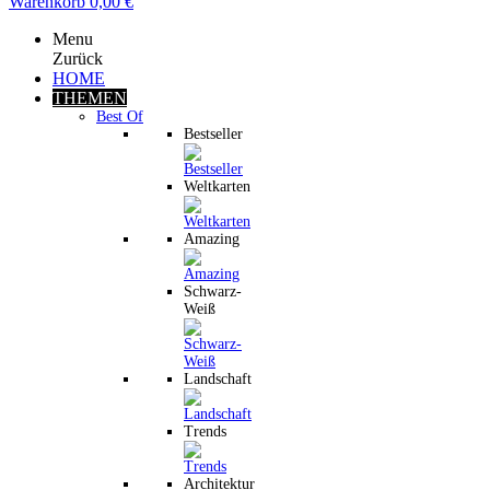
Warenkorb
0,00 €
Menu
Zurück
HOME
THEMEN
Best Of
Bestseller
Weltkarten
Amazing
Schwarz-
Weiß
Landschaft
Trends
Architektur