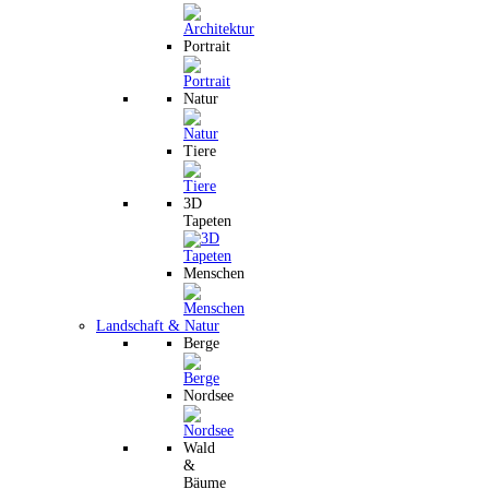
Portrait
Natur
Tiere
3D
Tapeten
Menschen
Landschaft & Natur
Berge
Nordsee
Wald
&
Bäume