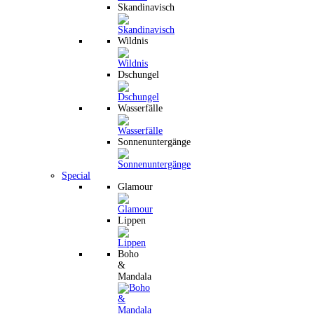
Skandinavisch
Wildnis
Dschungel
Wasserfälle
Sonnenuntergänge
Special
Glamour
Lippen
Boho
&
Mandala