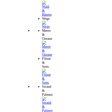
Wege
Meere
&
Ozeane
Flüsse
&
Seen
Strand
&
Palmen