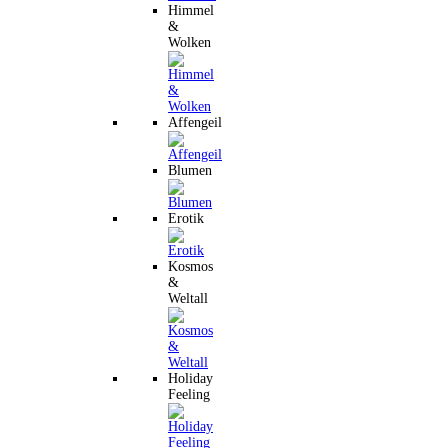
Himmel
&
Wolken
Affengeil
Blumen
Erotik
Kosmos
&
Weltall
Holiday
Feeling