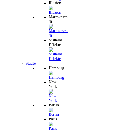
Illusion
Marrakesch
Stil
Visuelle
Effekte
Städte
Hamburg
New
York
Berlin
Paris