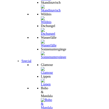
Skandinavisch
Wildnis
Dschungel
Wasserfälle
Sonnenuntergänge
Special
Glamour
Lippen
Boho
&
Mandala