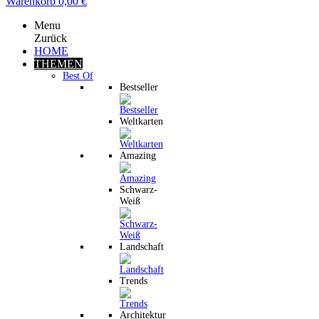
Warenkorb
0,00 €
Menu
Zurück
HOME
THEMEN
Best Of
Bestseller
Weltkarten
Amazing
Schwarz-
Weiß
Landschaft
Trends
Architektur