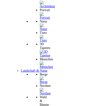
Portrait
Natur
Tiere
3D
Tapeten
Menschen
Landschaft & Natur
Berge
Nordsee
Wald
&
Bäume