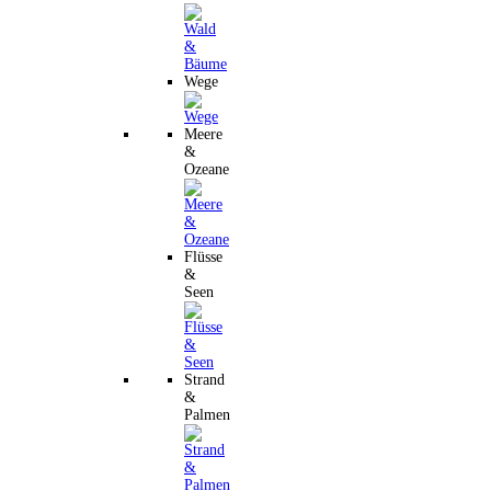
Wege
Meere
&
Ozeane
Flüsse
&
Seen
Strand
&
Palmen