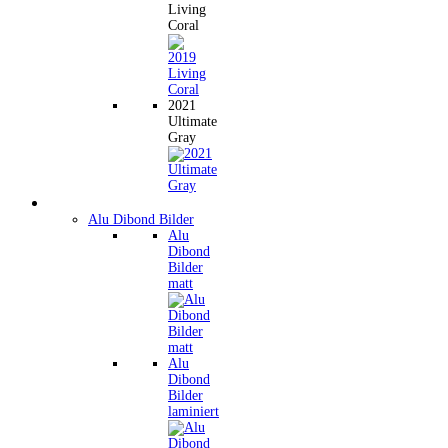
Living
Coral
2021
Ultimate
Gray
Wandbilder
Alu Dibond Bilder
Alu
Dibond
Bilder
matt
Alu
Dibond
Bilder
laminiert