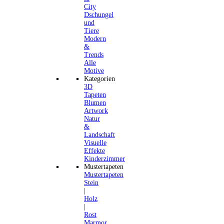
City
Dschungel
und
Tiere
Modern
&
Trends
Alle
Motive
Kategorien
3D
Tapeten
Blumen
Artwork
Natur
&
Landschaft
Visuelle
Effekte
Kinderzimmer
Mustertapeten
Mustertapeten
Stein
|
Holz
|
Rost
Marmor