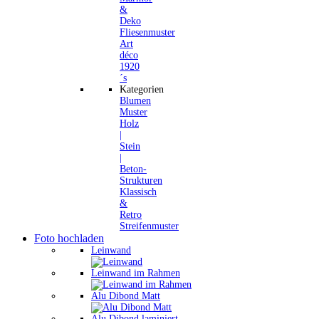
&
Deko
Fliesenmuster
Art
déco
1920
´s
Kategorien
Blumen
Muster
Holz
|
Stein
|
Beton-
Strukturen
Klassisch
&
Retro
Streifenmuster
Foto hochladen
Leinwand
Leinwand im Rahmen
Alu Dibond Matt
Alu Dibond laminiert