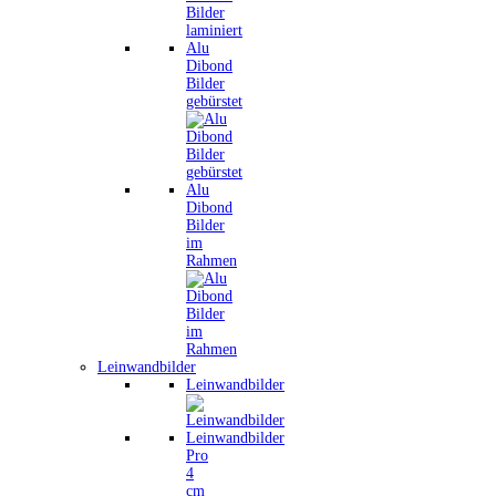
Alu
Dibond
Bilder
gebürstet
Alu
Dibond
Bilder
im
Rahmen
Leinwandbilder
Leinwandbilder
Leinwandbilder
Pro
4
cm