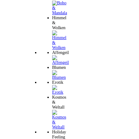
Himmel
&
Wolken
Affengeil
Blumen
Erotik
Kosmos
&
Weltall
Holiday
Feeling