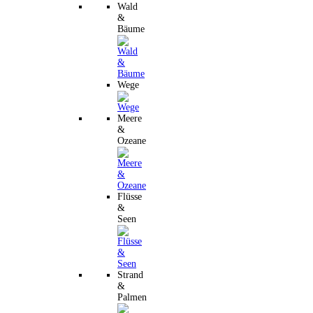
Wald
&
Bäume
Wege
Meere
&
Ozeane
Flüsse
&
Seen
Strand
&
Palmen