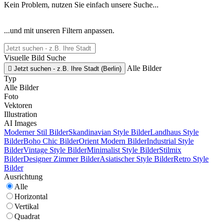
Kein Problem, nutzen Sie einfach unsere Suche...
...und mit unseren Filtern anpassen.
Visuelle Bild Suche
Alle Bilder

Jetzt suchen - z.B. Ihre Stadt (Berlin)
Typ
Alle Bilder
Foto
Vektoren
Illustration
AI Images
Moderner Stil Bilder
Skandinavian Style Bilder
Landhaus Style
Bilder
Boho Chic Bilder
Orient Modern Bilder
Industrial Style
Bilder
Vintage Style Bilder
Minimalist Style Bilder
Stilmix
Bilder
Designer Zimmer Bilder
Asiatischer Style Bilder
Retro Style
Bilder
Ausrichtung
Alle
Horizontal
Vertikal
Quadrat