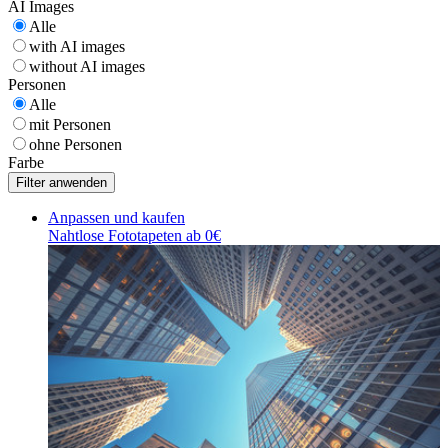
AI Images
Alle
with AI images
without AI images
Personen
Alle
mit Personen
ohne Personen
Farbe
Anpassen und kaufen
Nahtlose Fototapeten ab 0€