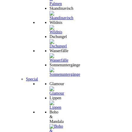
Skandinavisch
Wildnis
Dschungel
Wasserfälle
Sonnenuntergänge
Special
Glamour
Lippen
Boho
&
Mandala