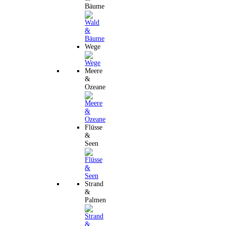
Bäume
Wege
Meere
&
Ozeane
Flüsse
&
Seen
Strand
&
Palmen