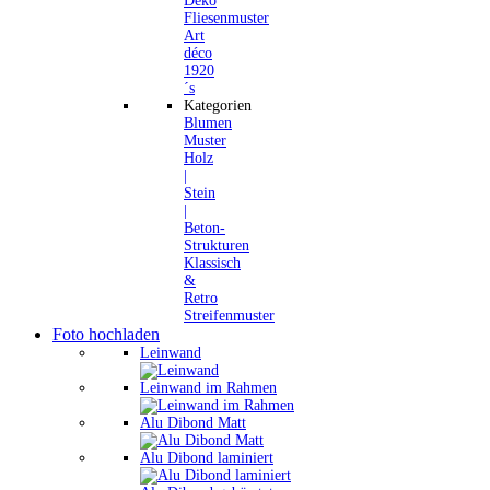
Deko
Fliesenmuster
Art
déco
1920
´s
Kategorien
Blumen
Muster
Holz
|
Stein
|
Beton-
Strukturen
Klassisch
&
Retro
Streifenmuster
Foto hochladen
Leinwand
Leinwand im Rahmen
Alu Dibond Matt
Alu Dibond laminiert