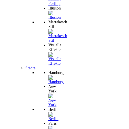
Illusion
Marrakesch
Stil
Visuelle
Effekte
Städte
Hamburg
New
York
Berlin
Paris