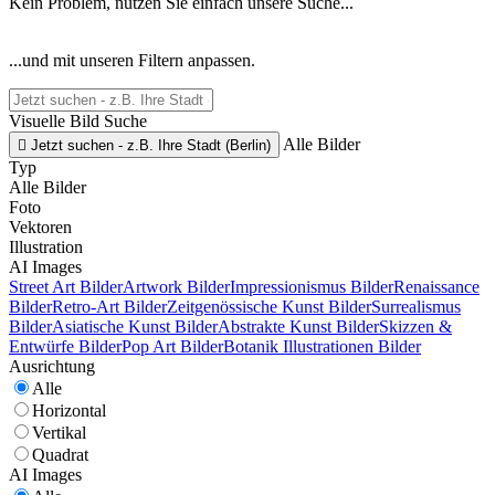
Kein Problem, nutzen Sie einfach unsere Suche...
...und mit unseren Filtern anpassen.
Visuelle Bild Suche
Alle Bilder

Jetzt suchen - z.B. Ihre Stadt (Berlin)
Typ
Alle Bilder
Foto
Vektoren
Illustration
AI Images
Street Art Bilder
Artwork Bilder
Impressionismus Bilder
Renaissance
Bilder
Retro-Art Bilder
Zeitgenössische Kunst Bilder
Surrealismus
Bilder
Asiatische Kunst Bilder
Abstrakte Kunst Bilder
Skizzen &
Entwürfe Bilder
Pop Art Bilder
Botanik Illustrationen Bilder
Ausrichtung
Alle
Horizontal
Vertikal
Quadrat
AI Images