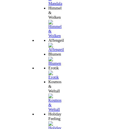
Himmel
&
Wolken
Affengeil
Blumen
Erotik
Kosmos
&
Weltall
Holiday
Feeling