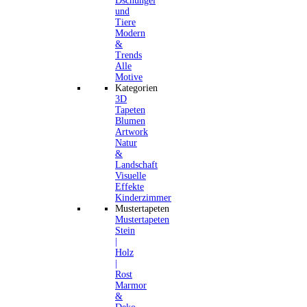
Dschungel
und
Tiere
Modern
&
Trends
Alle
Motive
Kategorien
3D
Tapeten
Blumen
Artwork
Natur
&
Landschaft
Visuelle
Effekte
Kinderzimmer
Mustertapeten
Mustertapeten
Stein
|
Holz
|
Rost
Marmor
&