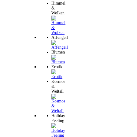
Himmel
&
Wolken
Affengeil
Blumen
Erotik
Kosmos
&
Weltall
Holiday
Feeling