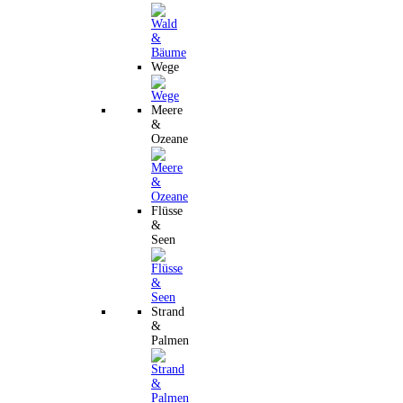
Wege
Meere
&
Ozeane
Flüsse
&
Seen
Strand
&
Palmen