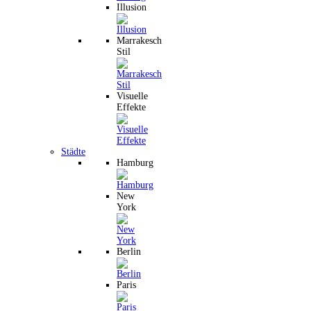
Illusion
Marrakesch
Stil
Visuelle
Effekte
Städte
Hamburg
New
York
Berlin
Paris