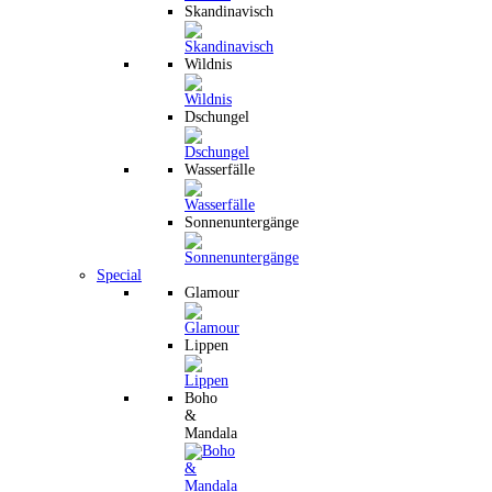
Skandinavisch
Wildnis
Dschungel
Wasserfälle
Sonnenuntergänge
Special
Glamour
Lippen
Boho
&
Mandala