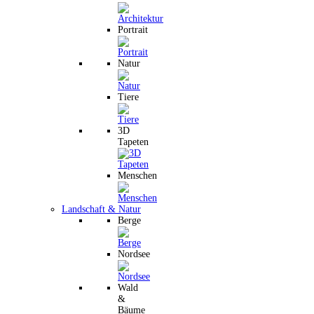
Portrait
Natur
Tiere
3D
Tapeten
Menschen
Landschaft & Natur
Berge
Nordsee
Wald
&
Bäume