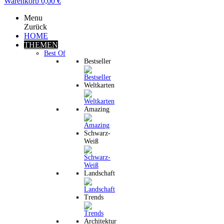
Warenkorb
0,00 €
Menu
Zurück
HOME
THEMEN
Best Of
Bestseller
Weltkarten
Amazing
Schwarz-
Weiß
Landschaft
Trends
Architektur