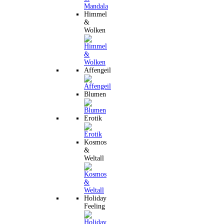
Himmel
&
Wolken
Affengeil
Blumen
Erotik
Kosmos
&
Weltall
Holiday
Feeling