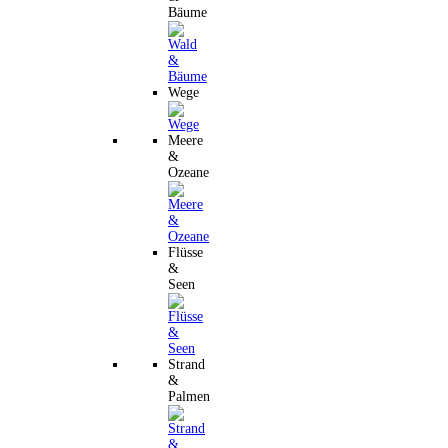
Bäume
Wege
Meere
&
Ozeane
Flüsse
&
Seen
Strand
&
Palmen