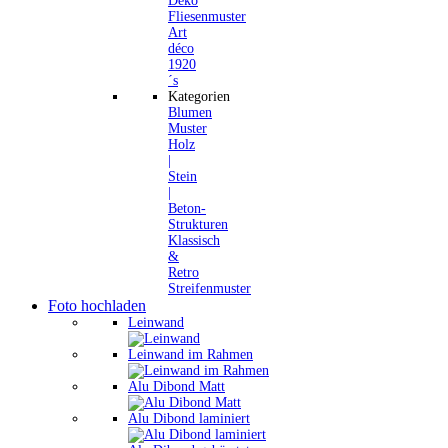
Deko
Fliesenmuster
Art
déco
1920
´s
Kategorien
Blumen
Muster
Holz
|
Stein
|
Beton-
Strukturen
Klassisch
&
Retro
Streifenmuster
Foto hochladen
Leinwand
Leinwand im Rahmen
Alu Dibond Matt
Alu Dibond laminiert