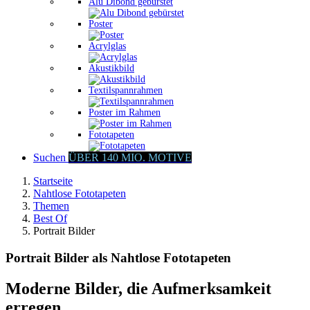
Alu Dibond gebürstet
Poster
Acrylglas
Akustikbild
Textilspannrahmen
Poster im Rahmen
Fototapeten
Suchen
ÜBER 140 MIO. MOTIVE
Startseite
Nahtlose Fototapeten
Themen
Best Of
Portrait Bilder
Portrait Bilder als Nahtlose Fototapeten
Moderne Bilder, die Aufmerksamkeit
erregen