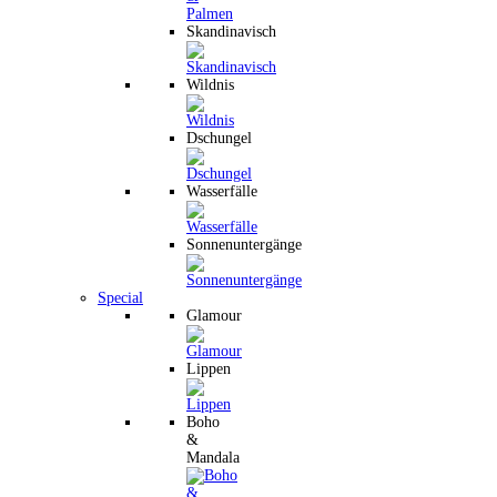
Skandinavisch
Wildnis
Dschungel
Wasserfälle
Sonnenuntergänge
Special
Glamour
Lippen
Boho
&
Mandala