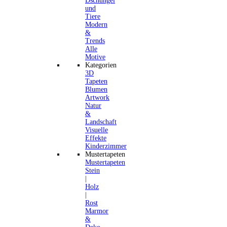
Dschungel
und
Tiere
Modern
&
Trends
Alle
Motive
Kategorien
3D
Tapeten
Blumen
Artwork
Natur
&
Landschaft
Visuelle
Effekte
Kinderzimmer
Mustertapeten
Mustertapeten
Stein
|
Holz
|
Rost
Marmor
&