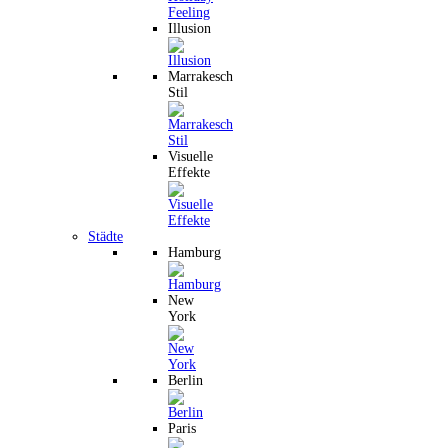
Illusion
Marrakesch
Stil
Visuelle
Effekte
Städte
Hamburg
New
York
Berlin
Paris