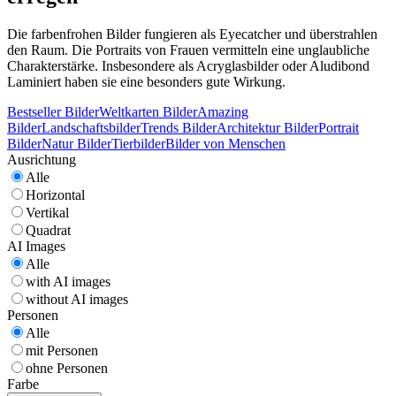
Die farbenfrohen Bilder fungieren als Eyecatcher und überstrahlen
den Raum. Die Portraits von Frauen vermitteln eine unglaubliche
Charakterstärke. Insbesondere als Acryglasbilder oder Aludibond
Laminiert haben sie eine besonders gute Wirkung.
Bestseller Bilder
Weltkarten Bilder
Amazing
Bilder
Landschaftsbilder
Trends Bilder
Architektur Bilder
Portrait
Bilder
Natur Bilder
Tierbilder
Bilder von Menschen
Ausrichtung
Alle
Horizontal
Vertikal
Quadrat
AI Images
Alle
with AI images
without AI images
Personen
Alle
mit Personen
ohne Personen
Farbe