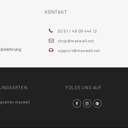
KONTAKT
02 51 / 49 09 444 12
shop@maxwall.net
sbelehrung
support@maxwall.net
LUNGSARTEN
FOLGE UNS AUF