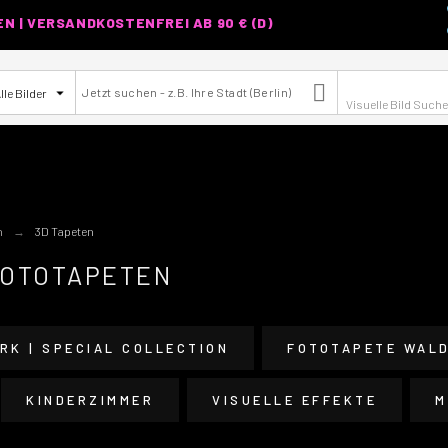
 | VERSANDKOSTENFREI AB 90 € (D)

lle Bilder
Visuelle Bild Such
n
3D Tapeten
FOTOTAPETEN
RK | SPECIAL COLLECTION
FOTOTAPETE WAL
KINDERZIMMER
VISUELLE EFFEKTE
M