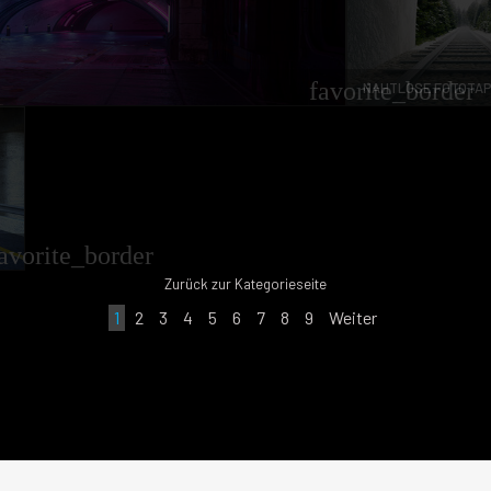
favorite_border
NAHTLOSE FOTOTAP
avorite_border
Zurück zur Kategorieseite
1
2
3
4
5
6
7
8
9
Weiter