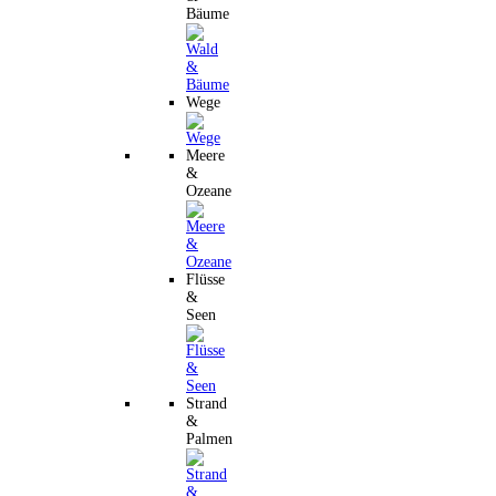
Bäume
Wege
Meere
&
Ozeane
Flüsse
&
Seen
Strand
&
Palmen