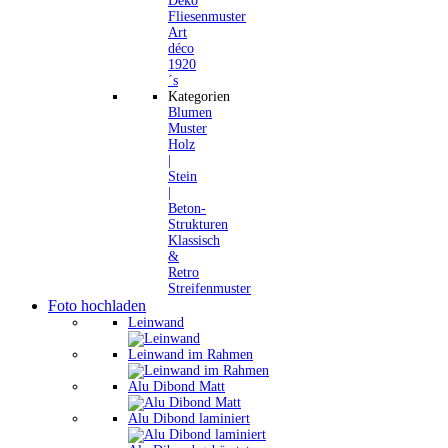
Deko
Fliesenmuster
Art
déco
1920
´s
Kategorien
Blumen
Muster
Holz
|
Stein
|
Beton-
Strukturen
Klassisch
&
Retro
Streifenmuster
Foto hochladen
Leinwand
Leinwand im Rahmen
Alu Dibond Matt
Alu Dibond laminiert