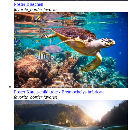
Poster Bläschen
favorite_border
favorite
Poster Karettschildkröte - Eretmochelys imbricata
favorite_border
favorite