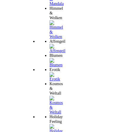
Himmel
&
Wolken
Affengeil
Blumen
Erotik
Kosmos
&
Weltall
Holiday
Feeling