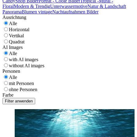
CandyShop Bilder
Porträt - Coole Bilder
Tropical -Mural -
Floral
Modern & Trendig
Unterwassermotive
Natur & Landschaft
Panorama
Blumen vintage
Nachtaufnahmen Bilder
Ausrichtung
Alle
Horizontal
Vertikal
Quadrat
AI Images
Alle
with AI images
without AI images
Personen
Alle
mit Personen
ohne Personen
Farbe