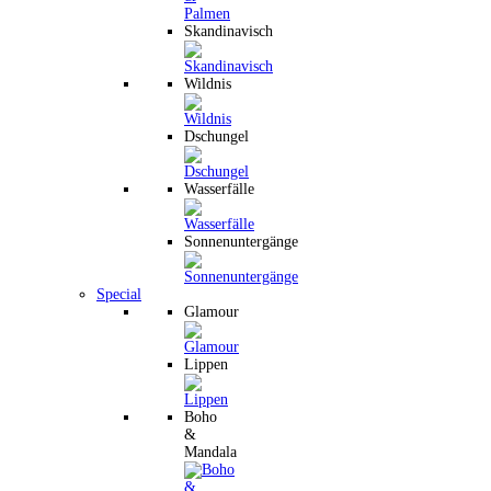
Skandinavisch
Wildnis
Dschungel
Wasserfälle
Sonnenuntergänge
Special
Glamour
Lippen
Boho
&
Mandala