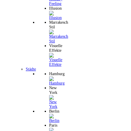
Illusion
Marrakesch
Stil
Visuelle
Effekte
Städte
Hamburg
New
York
Berlin
Paris