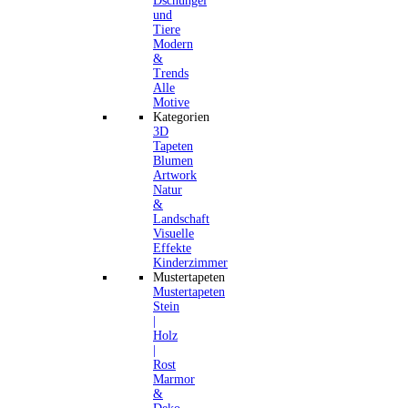
Dschungel
und
Tiere
Modern
&
Trends
Alle
Motive
Kategorien
3D
Tapeten
Blumen
Artwork
Natur
&
Landschaft
Visuelle
Effekte
Kinderzimmer
Mustertapeten
Mustertapeten
Stein
|
Holz
|
Rost
Marmor
&