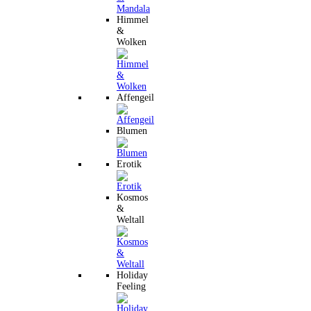
Himmel
&
Wolken
Affengeil
Blumen
Erotik
Kosmos
&
Weltall
Holiday
Feeling