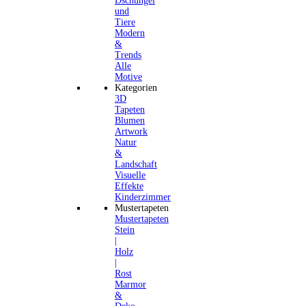
Dschungel
und
Tiere
Modern
&
Trends
Alle
Motive
Kategorien
3D
Tapeten
Blumen
Artwork
Natur
&
Landschaft
Visuelle
Effekte
Kinderzimmer
Mustertapeten
Mustertapeten
Stein
|
Holz
|
Rost
Marmor
&