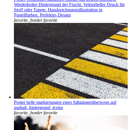
Wiederholter Hintergrund der Frucht. Vektorheller Druck für
Stoff oder Tapete. Handzeichnungsillustration in
Pastellfarben. Perfektes Design
favorite_border
favorite
Poster helle markierungen eines fußgängerüberwegs auf
asphalt, hintergrund, textur
favorite_border
favorite