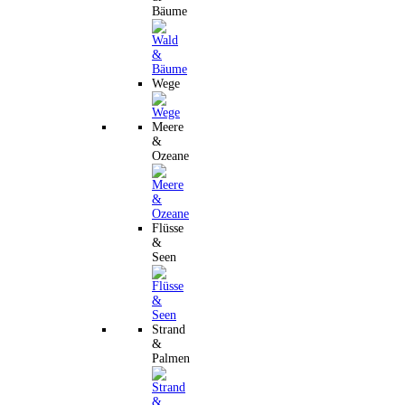
Bäume
Wege
Meere
&
Ozeane
Flüsse
&
Seen
Strand
&
Palmen