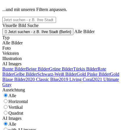
...und mit unseren Filtern anpassen.
Visuelle Bild Suche
Alle Bilder

Jetzt suchen - z.B. Ihre Stadt (Berlin)
Typ
Alle Bilder
Foto
Vektoren
Illustration
AI Images
Bunte Bilder
Beige Bilder
Grüne Bilder
Türkis Bilder
Rote
Bilder
Gelbe Bilder
Schwarz-Weiß Bilder
Gold Pinke Bilder
Gold
Blaue Bilder
2020 Classic Blue
2019 Living Coral
2021 Ultimate
Gray
Ausrichtung
Alle
Horizontal
Vertikal
Quadrat
AI Images
Alle
with AI images