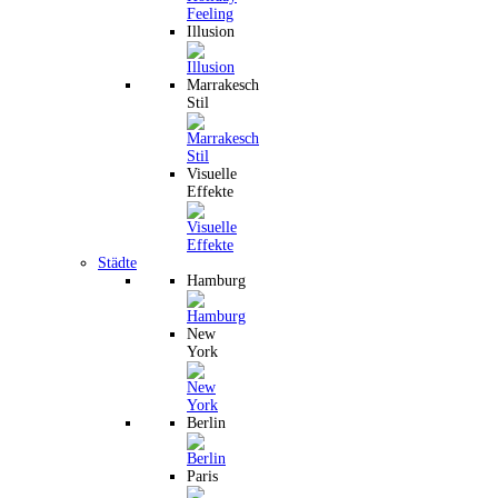
Illusion
Marrakesch
Stil
Visuelle
Effekte
Städte
Hamburg
New
York
Berlin
Paris