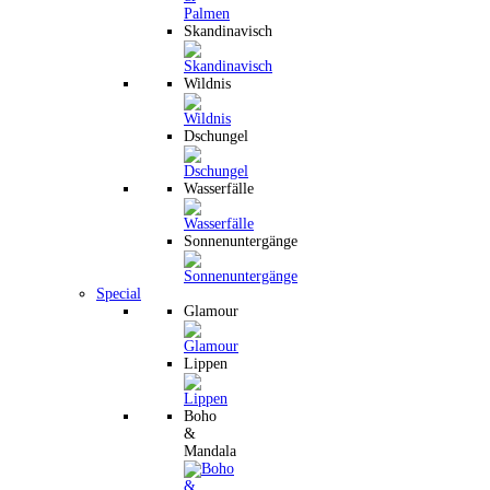
Skandinavisch
Wildnis
Dschungel
Wasserfälle
Sonnenuntergänge
Special
Glamour
Lippen
Boho
&
Mandala