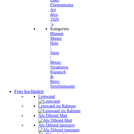
Deko
Fliesenmuster
Art
déco
1920
´s
Kategorien
Blumen
Muster
Holz
|
Stein
|
Beton-
Strukturen
Klassisch
&
Retro
Streifenmuster
Foto hochladen
Leinwand
Leinwand im Rahmen
Alu Dibond Matt
Alu Dibond laminiert