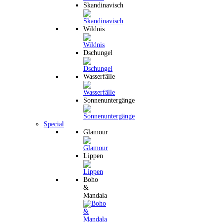
Skandinavisch
Wildnis
Dschungel
Wasserfälle
Sonnenuntergänge
Special
Glamour
Lippen
Boho
&
Mandala