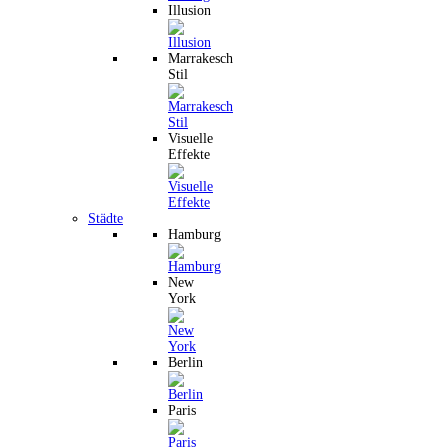
Illusion
Marrakesch
Stil
Visuelle
Effekte
Städte
Hamburg
New
York
Berlin
Paris