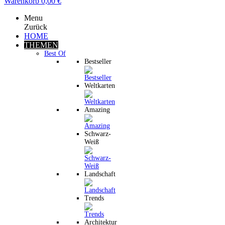
Warenkorb
0,00 €
Menu
Zurück
HOME
THEMEN
Best Of
Bestseller
Weltkarten
Amazing
Schwarz-
Weiß
Landschaft
Trends
Architektur