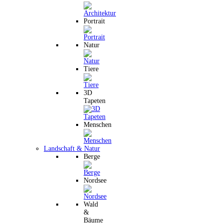
Portrait
Natur
Tiere
3D
Tapeten
Menschen
Landschaft & Natur
Berge
Nordsee
Wald
&
Bäume