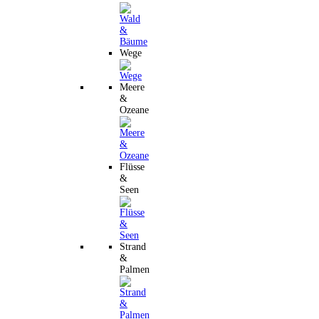
Wege
Meere
&
Ozeane
Flüsse
&
Seen
Strand
&
Palmen