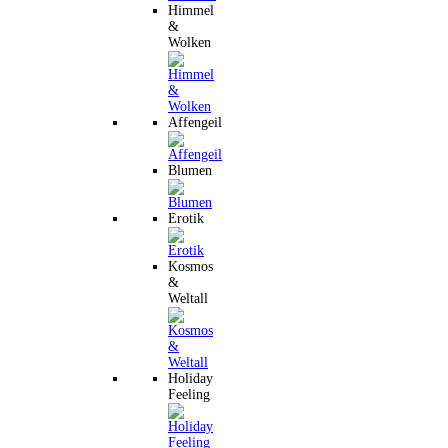
Himmel
&
Wolken
Affengeil
Blumen
Erotik
Kosmos
&
Weltall
Holiday
Feeling