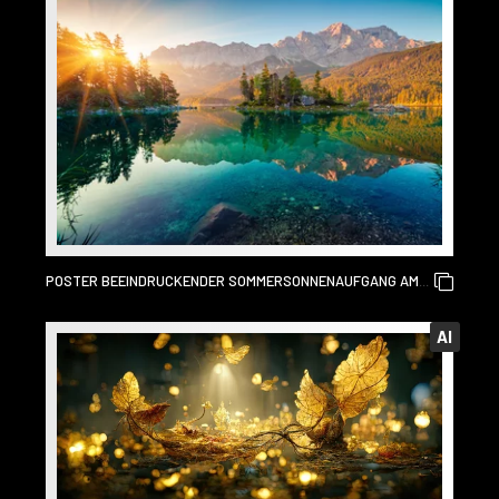
POSTER BEEINDRUCKENDER SOMMERSONNENAUFGANG AM
EIBSEE MIT ZUGSPITZMASSIV. SONNIGE SZENE IM FREIEN IN
DEN DEUTSCHEN ALPEN, BAYERN, DEUTSCHLAND, EUROPA.
AI
SCHÖNHEIT DES NATURKONZEPTHINTERGRUNDES.