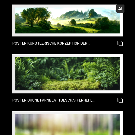
ÖSTERREICHISCHEN GRENZE, DEUTSCHLAND, EUROPA.
AI
SCHÖNHEIT DES NATURKONZEPTHINTERGRUNDES.
POSTER KÜNSTLERISCHE KONZEPTION DER
WUNDERSCHÖNEN LANDSCHAFTSMALEREI DER NATUR DES
WALDES, HINTERGRUNDILLUSTRATION, ZARTES UND
VERTRÄUMTES DESIGN.
POSTER GRÜNE FARNBLATTBESCHAFFENHEIT,
NATURHINTERGRUND, TROPISCHES BLATT