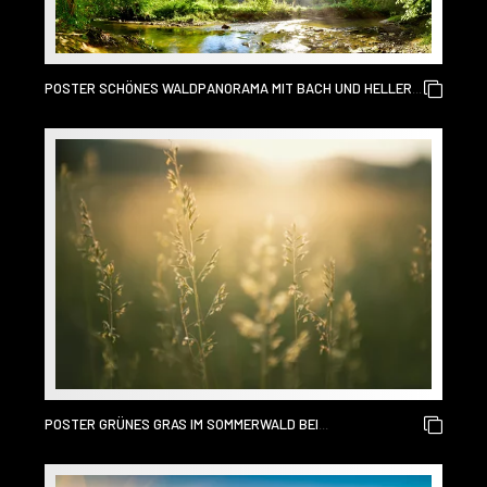
POSTER SCHÖNES WALDPANORAMA MIT BACH UND HELLER
SONNE, DIE DURCH DIE BÄUME SCHEINT
POSTER GRÜNES GRAS IM SOMMERWALD BEI
SONNENUNTERGANG. MAKROBILD, GERINGE SCHÄRFENTIEFE.
ABSTRAKTER SOMMERNATURHINTERGRUND.