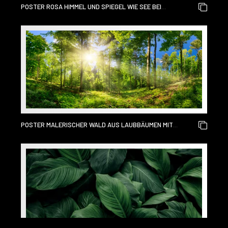
POSTER ROSA HIMMEL UND SPIEGEL WIE SEE BEI
SONNENUNTERGANG MIT ROTEM FARBWACHSTUM IM
VORDERGRUND, ALTAI-GEBIRGE HOCHLAND NATUR
HERBSTLANDSCHAFT FOTO
POSTER MALERISCHER WALD AUS LAUBBÄUMEN MIT
BLAUEM HIMMEL UND HELLER SONNE, DIE DAS LEBENDIGE
GRÜNE LAUB BELEUCHTET, PANORAMABLICK