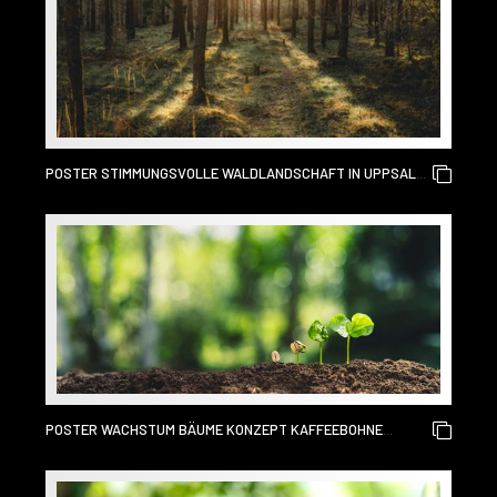
POSTER STIMMUNGSVOLLE WALDLANDSCHAFT IN UPPSALA
SCHWEDEN. DIES IST EIN NATURSCHUTZGEBIET IN DER NÄHE
VON UPPSALA, DAS WUNDERSCHÖN IST.
POSTER WACHSTUM BÄUME KONZEPT KAFFEEBOHNE
SÄMLINGE NATUR HINTERGRUND SCHÖNES GRÜN