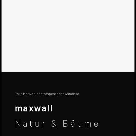
Tolle Motive als Fototapete oder Wandbild
maxwall
Natur & Bäume