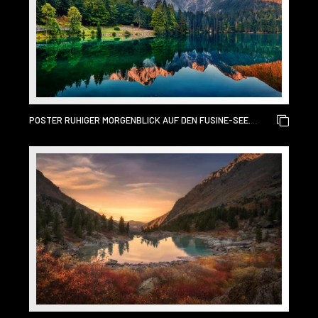
POSTER RUHIGER MORGENBLICK AUF DEN FUSINE-SEE.
BUNTER SOMMERSONNENAUFGANG IN DEN JULISCHEN
ALPEN MIT MANGART-GIPFEL IM HINTERGRUND, PROVINZ
UDINE, ITALIEN, EUROPA. SCHÖNHEIT DES
NATURKONZEPTHINTERGRUNDES.