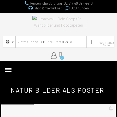
Persönliche Beratung | 02 51 / 49 09 444 10
shop@maxwall.net
B2B Kunden

Visuelle Bild
Suche
NATUR BILDER ALS POSTER