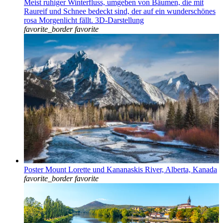
Meist ruhiger Winterfluss, umgeben von Bäumen, die mit
Raureif und Schnee bedeckt sind, der auf ein wunderschönes
rosa Morgenlicht fällt. 3D-Darstellung
favorite_border
favorite
Poster Mount Lorette und Kananaskis River, Alberta, Kanada
favorite_border
favorite