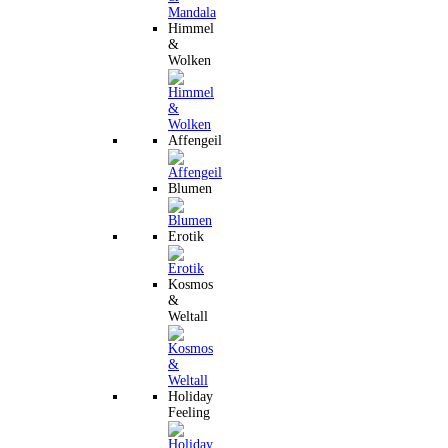
Himmel
&
Wolken
Affengeil
Blumen
Erotik
Kosmos
&
Weltall
Holiday
Feeling