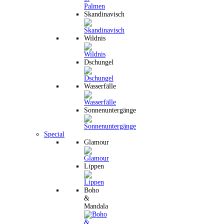
Skandinavisch
Wildnis
Dschungel
Wasserfälle
Sonnenuntergänge
Special
Glamour
Lippen
Boho
&
Mandala