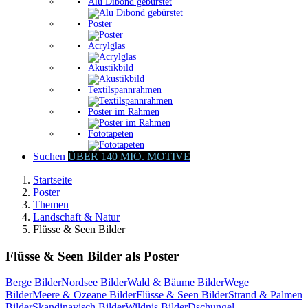
Alu Dibond gebürstet
Poster
Acrylglas
Akustikbild
Textilspannrahmen
Poster im Rahmen
Fototapeten
Suchen
ÜBER 140 MIO. MOTIVE
Startseite
Poster
Themen
Landschaft & Natur
Flüsse & Seen Bilder
Flüsse & Seen Bilder als Poster
Berge Bilder
Nordsee Bilder
Wald & Bäume Bilder
Wege
Bilder
Meere & Ozeane Bilder
Flüsse & Seen Bilder
Strand & Palmen
Bilder
Skandinavisch Bilder
Wildnis Bilder
Dschungel