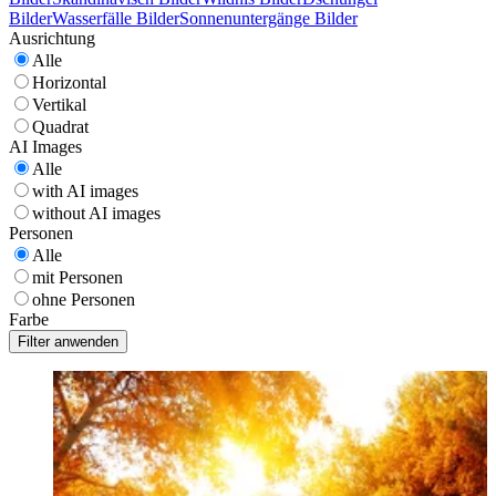
Bilder
Wasserfälle Bilder
Sonnenuntergänge Bilder
Ausrichtung
Alle
Horizontal
Vertikal
Quadrat
AI Images
Alle
with AI images
without AI images
Personen
Alle
mit Personen
ohne Personen
Farbe