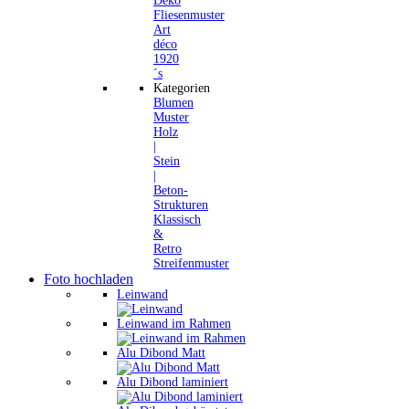
Deko
Fliesenmuster
Art
déco
1920
´s
Kategorien
Blumen
Muster
Holz
|
Stein
|
Beton-
Strukturen
Klassisch
&
Retro
Streifenmuster
Foto hochladen
Leinwand
Leinwand im Rahmen
Alu Dibond Matt
Alu Dibond laminiert