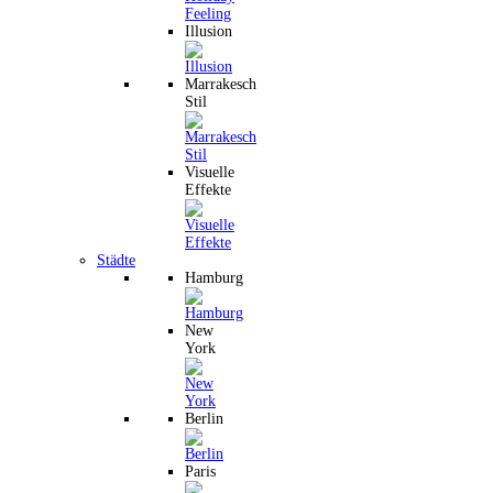
Illusion
Marrakesch
Stil
Visuelle
Effekte
Städte
Hamburg
New
York
Berlin
Paris