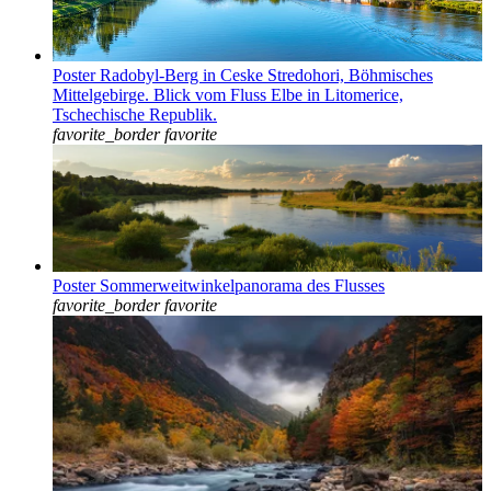
Poster Radobyl-Berg in Ceske Stredohori, Böhmisches
Mittelgebirge. Blick vom Fluss Elbe in Litomerice,
Tschechische Republik.
favorite_border
favorite
Poster Sommerweitwinkelpanorama des Flusses
favorite_border
favorite