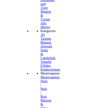
Dschungel
und
Tiere
Modern
&
Trends
Alle
Motive
Kategorien
3D
Tapeten
Blumen
Artwork
Natur
&
Landschaft
Visuelle
Effekte
Kinderzimmer
Mustertapeten
Mustertapeten
Stein
|
Holz
|
Rost
Marmor
&