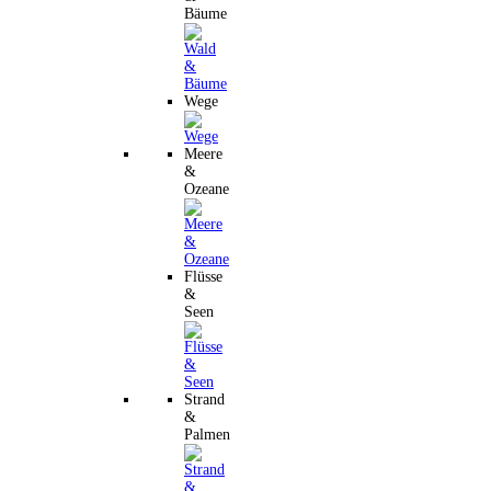
Bäume
Wege
Meere
&
Ozeane
Flüsse
&
Seen
Strand
&
Palmen