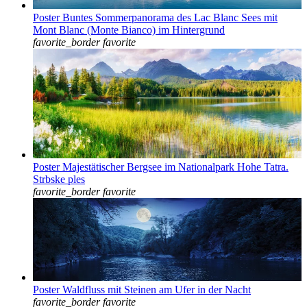
Poster Buntes Sommerpanorama des Lac Blanc Sees mit
Mont Blanc (Monte Bianco) im Hintergrund
favorite_border
favorite
Poster Majestätischer Bergsee im Nationalpark Hohe Tatra.
Strbske ples
favorite_border
favorite
Poster Waldfluss mit Steinen am Ufer in der Nacht
favorite_border
favorite