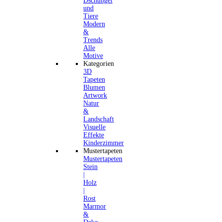
Dschungel
und
Tiere
Modern
&
Trends
Alle
Motive
Kategorien
3D
Tapeten
Blumen
Artwork
Natur
&
Landschaft
Visuelle
Effekte
Kinderzimmer
Mustertapeten
Mustertapeten
Stein
|
Holz
|
Rost
Marmor
&