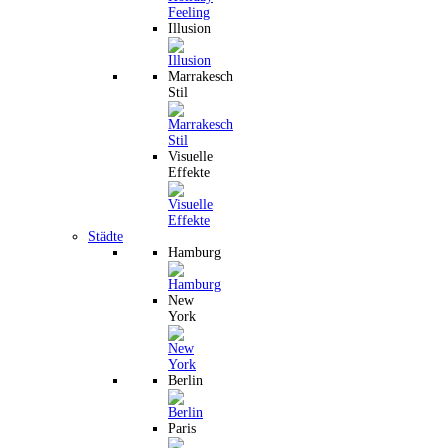
Illusion
Marrakesch
Stil
Visuelle
Effekte
Städte
Hamburg
New
York
Berlin
Paris