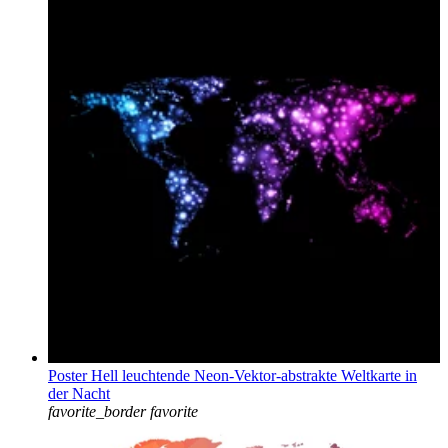
Poster Hell leuchtende Neon-Vektor-abstrakte Weltkarte in
der Nacht
favorite_border
favorite