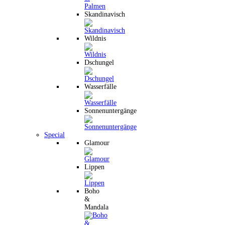
Skandinavisch
Wildnis
Dschungel
Wasserfälle
Sonnenuntergänge
Special
Glamour
Lippen
Boho
&
Mandala