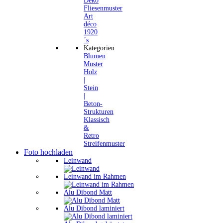
Deko
Fliesenmuster
Art
déco
1920
´s
Kategorien
Blumen
Muster
Holz
|
Stein
|
Beton-
Strukturen
Klassisch
&
Retro
Streifenmuster
Foto hochladen
Leinwand
Leinwand im Rahmen
Alu Dibond Matt
Alu Dibond laminiert