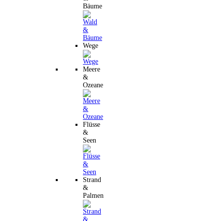
Bäume
Wege
Meere
&
Ozeane
Flüsse
&
Seen
Strand
&
Palmen