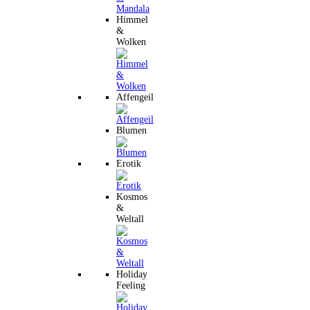
Himmel
&
Wolken
Affengeil
Blumen
Erotik
Kosmos
&
Weltall
Holiday
Feeling