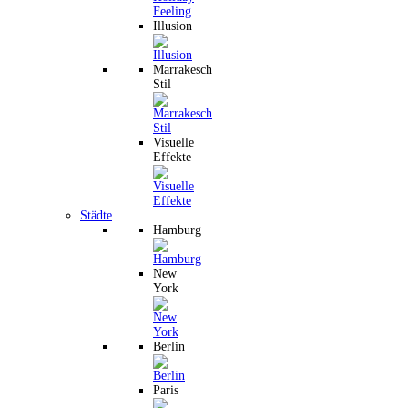
Illusion
Marrakesch
Stil
Visuelle
Effekte
Städte
Hamburg
New
York
Berlin
Paris