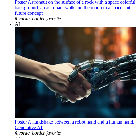
Poster Astronaut on the surface of a rock with a space colorful
background, an astronaut walks on the moon in a space suit.
future concept
favorite_border
favorite
AI
Poster A handshake between a robot hand and a human hand.
Generative AI.
favorite_border
favorite