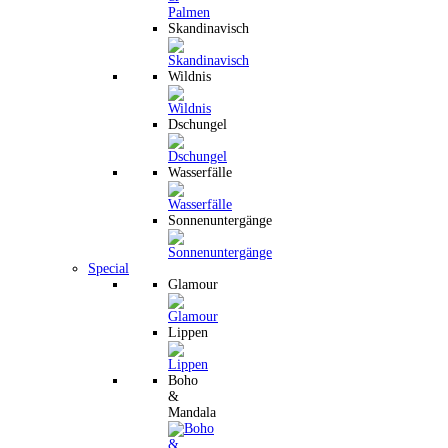
Skandinavisch
Wildnis
Dschungel
Wasserfälle
Sonnenuntergänge
Special
Glamour
Lippen
Boho
&
Mandala