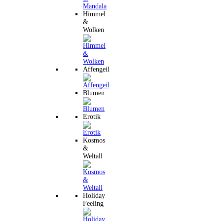
Himmel
&
Wolken
Affengeil
Blumen
Erotik
Kosmos
&
Weltall
Holiday
Feeling