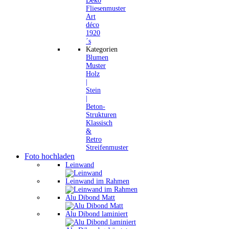
Deko
Fliesenmuster
Art
déco
1920
´s
Kategorien
Blumen
Muster
Holz
|
Stein
|
Beton-
Strukturen
Klassisch
&
Retro
Streifenmuster
Foto hochladen
Leinwand
Leinwand im Rahmen
Alu Dibond Matt
Alu Dibond laminiert