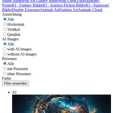
Städte Bilder
Pop Art Gallery Bilder
Wild Life
KI-Blockbuster-
Poster
KI - Fantasy Bilder
KI - Science-Fiction Bilder
KI - Supercars
Bilder
Double Exposure
Animals Art
Fashion Art
Animals Cloud
Ausrichtung
Alle
Horizontal
Vertikal
Quadrat
AI Images
Alle
with AI images
without AI images
Personen
Alle
mit Personen
ohne Personen
Farbe
AI