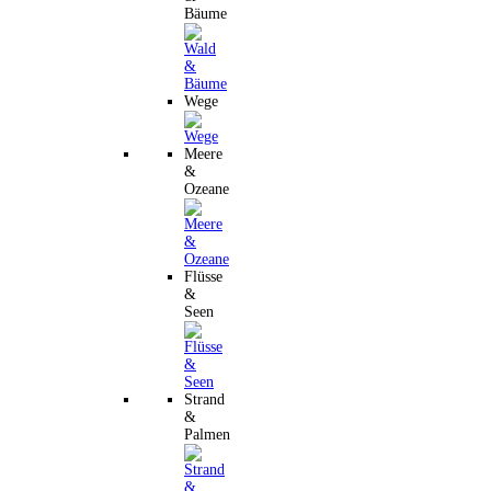
Bäume
Wege
Meere
&
Ozeane
Flüsse
&
Seen
Strand
&
Palmen