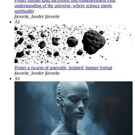
Poster human kind ascension into enlightenment total
understanding of the universe, where science meets
spirituality
favorite_border
favorite
AI
Poster a swarm of asteroids, isolated, banner format
favorite_border
favorite
AI