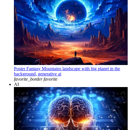
Poster Fantasy Mountains landscape with big planet in the
background, generative ai
favorite_border
favorite
AI