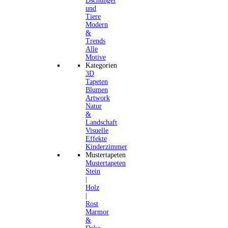
Dschungel
und
Tiere
Modern
&
Trends
Alle
Motive
Kategorien
3D
Tapeten
Blumen
Artwork
Natur
&
Landschaft
Visuelle
Effekte
Kinderzimmer
Mustertapeten
Mustertapeten
Stein
|
Holz
|
Rost
Marmor
&