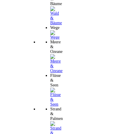
Bäume
Wege
Meere
&
Ozeane
Flüsse
&
Seen
Strand
&
Palmen