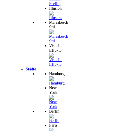
Illusion
Marrakesch
Stil
Visuelle
Effekte
Städte
Hamburg
New
York
Berlin
Paris