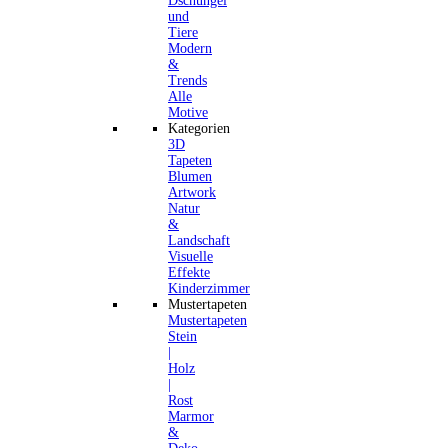
Dschungel
und
Tiere
Modern
&
Trends
Alle
Motive
Kategorien
3D
Tapeten
Blumen
Artwork
Natur
&
Landschaft
Visuelle
Effekte
Kinderzimmer
Mustertapeten
Mustertapeten
Stein
|
Holz
|
Rost
Marmor
&