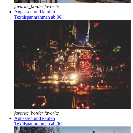
favorite_border
favorite
Anpassen und kaufen
Textilspannrahmen ab 0€
favorite_border
favorite
Anpassen und kaufen
Textilspannrahmen ab 0€