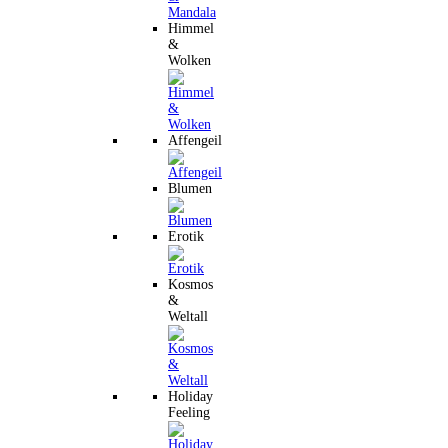
Himmel
&
Wolken
Affengeil
Blumen
Erotik
Kosmos
&
Weltall
Holiday
Feeling