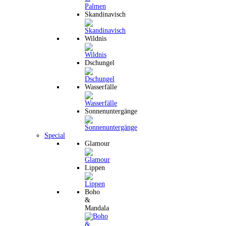
Skandinavisch
Wildnis
Dschungel
Wasserfälle
Sonnenuntergänge
Special
Glamour
Lippen
Boho
&
Mandala