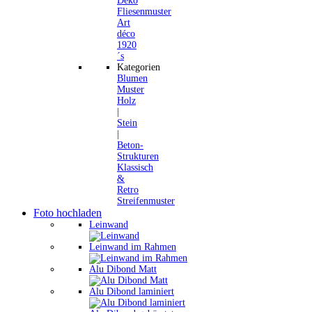
Deko
Fliesenmuster
Art
déco
1920
´s
Kategorien
Blumen
Muster
Holz
|
Stein
|
Beton-
Strukturen
Klassisch
&
Retro
Streifenmuster
Foto hochladen
Leinwand
Leinwand im Rahmen
Alu Dibond Matt
Alu Dibond laminiert