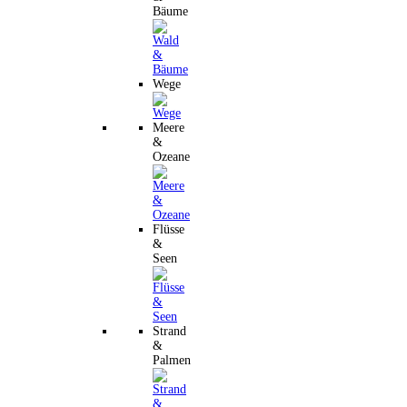
Bäume
Wege
Meere
&
Ozeane
Flüsse
&
Seen
Strand
&
Palmen