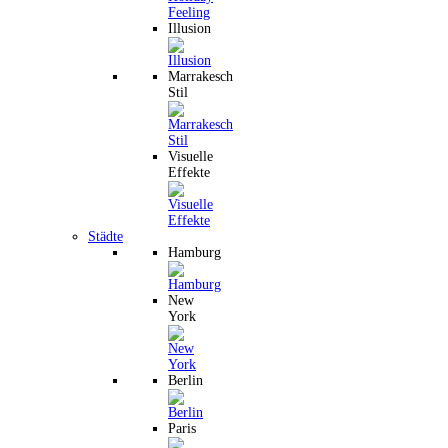
Illusion
Marrakesch
Stil
Visuelle
Effekte
Städte
Hamburg
New
York
Berlin
Paris