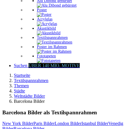
Alu Dibond gebürstet
Poster
Acrylglas
Akustikbild
Textilspannrahmen
Poster im Rahmen
Fototapeten
Suchen
ÜBER 140 MIO. MOTIVE
Startseite
Textilspannrahmen
Themen
Städte
Weltstädte Bilder
Barcelona Bilder
Barcelona Bilder als Textilspannrahmen
New York Bilder
Paris Bilder
London Bilder
Istanbul Bilder
Venedig
Bilder
Barcelona Bilder