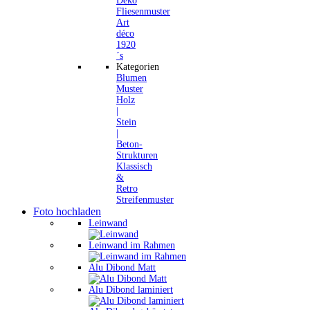
Deko
Fliesenmuster
Art
déco
1920
´s
Kategorien
Blumen
Muster
Holz
|
Stein
|
Beton-
Strukturen
Klassisch
&
Retro
Streifenmuster
Foto hochladen
Leinwand
Leinwand im Rahmen
Alu Dibond Matt
Alu Dibond laminiert