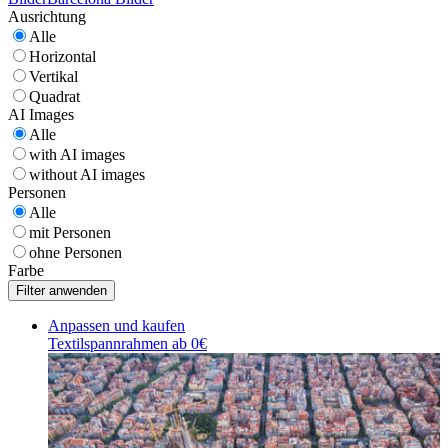
Ausrichtung
Alle
Horizontal
Vertikal
Quadrat
AI Images
Alle
with AI images
without AI images
Personen
Alle
mit Personen
ohne Personen
Farbe
Anpassen und kaufen
Textilspannrahmen ab 0€