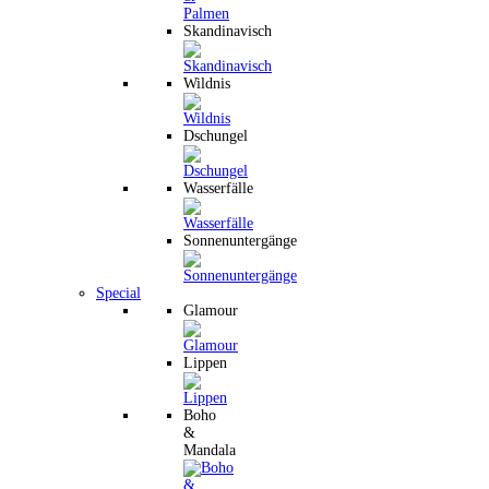
Skandinavisch
Wildnis
Dschungel
Wasserfälle
Sonnenuntergänge
Special
Glamour
Lippen
Boho
&
Mandala