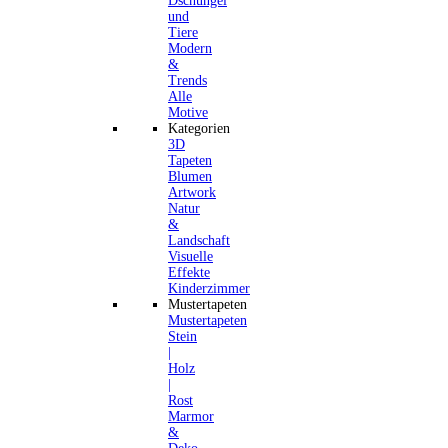
Dschungel
und
Tiere
Modern
&
Trends
Alle
Motive
Kategorien
3D
Tapeten
Blumen
Artwork
Natur
&
Landschaft
Visuelle
Effekte
Kinderzimmer
Mustertapeten
Mustertapeten
Stein
|
Holz
|
Rost
Marmor
&