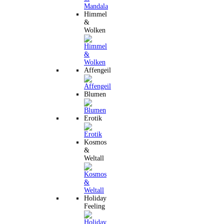
Himmel
&
Wolken
Affengeil
Blumen
Erotik
Kosmos
&
Weltall
Holiday
Feeling