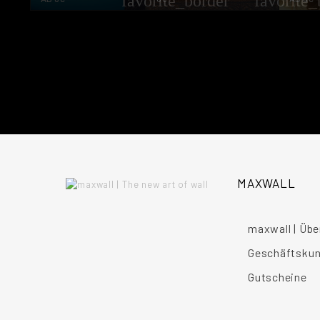
favorite_border
favorite_
MAXWALL
maxwall | Übe
Geschäftsku
Gutscheine