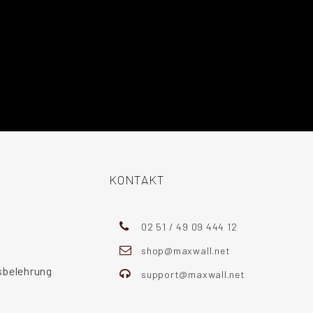
KONTAKT
02 51 / 49 09 444 12
shop@maxwall.net
sbelehrung
support@maxwall.net