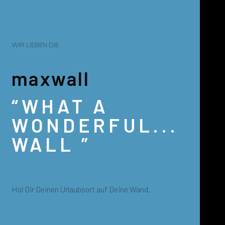
WIR LIEBEN DIE
maxwall
“WHAT A
WONDERFUL...
WALL ”
Hol Dir Deinen Urlaubsort auf Deine Wand.