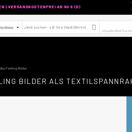
 | VERSANDKOSTENFREI AB 90 € (D)

lle Bilder
Visuelle Bild Such
day Feeling Bilder
LING BILDER ALS TEXTILSPANNR