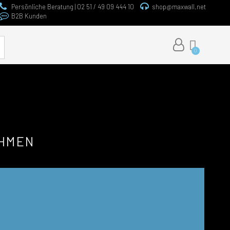
Persönliche Beratung | 02 51 / 49 09 444 10
shop@maxwall.net
B2B Kunden
e
AHMEN