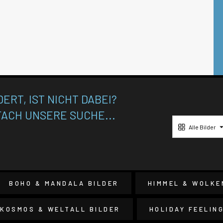
ERT, IST NICHT DABEI?
FACH UNSERE SUCHE...
Alle Bilder
BOHO & MANDALA BILDER
HIMMEL & WOLKE
KOSMOS & WELTALL BILDER
HOLIDAY FEELIN