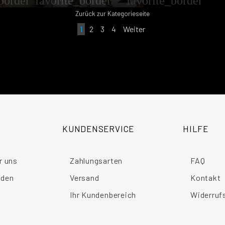
border
favorite_border
favorite_border
Zurück zur Kategorieseite
1
2
3
4
Weiter
KUNDENSERVICE
HILFE
r uns
Zahlungsarten
FAQ
nden
Versand
Kontakt
Ihr Kundenbereich
Widerruf