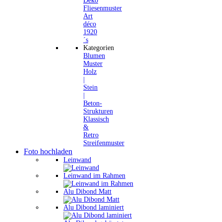
Deko
Fliesenmuster
Art
déco
1920
´s
Kategorien
Blumen
Muster
Holz
|
Stein
|
Beton-
Strukturen
Klassisch
&
Retro
Streifenmuster
Foto hochladen
Leinwand
Leinwand im Rahmen
Alu Dibond Matt
Alu Dibond laminiert