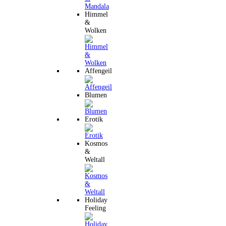
Himmel
&
Wolken
Affengeil
Blumen
Erotik
Kosmos
&
Weltall
Holiday
Feeling