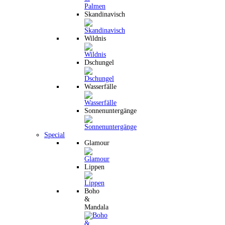
Skandinavisch
Wildnis
Dschungel
Wasserfälle
Sonnenuntergänge
Special
Glamour
Lippen
Boho
&
Mandala