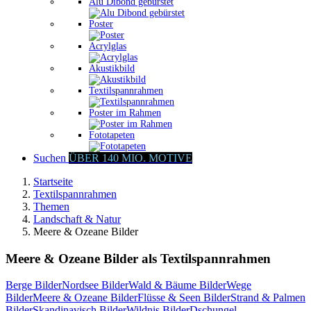
Alu Dibond gebürstet
Poster
Acrylglas
Akustikbild
Textilspannrahmen
Poster im Rahmen
Fototapeten
Suchen
ÜBER 140 MIO. MOTIVE
Startseite
Textilspannrahmen
Themen
Landschaft & Natur
Meere & Ozeane Bilder
Meere & Ozeane Bilder als Textilspannrahmen
Berge Bilder
Nordsee Bilder
Wald & Bäume Bilder
Wege
Bilder
Meere & Ozeane Bilder
Flüsse & Seen Bilder
Strand & Palmen
Bilder
Skandinavisch Bilder
Wildnis Bilder
Dschungel