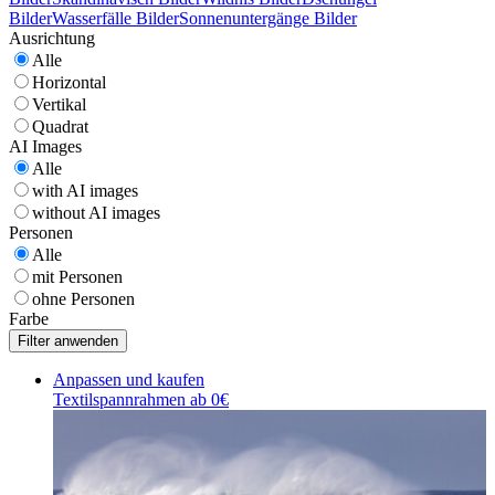
Bilder
Wasserfälle Bilder
Sonnenuntergänge Bilder
Ausrichtung
Alle
Horizontal
Vertikal
Quadrat
AI Images
Alle
with AI images
without AI images
Personen
Alle
mit Personen
ohne Personen
Farbe
Anpassen und kaufen
Textilspannrahmen ab 0€