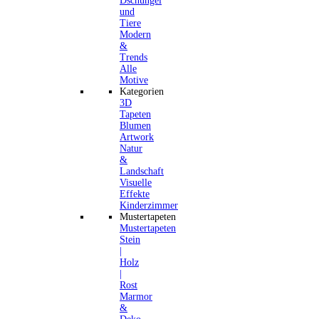
Dschungel
und
Tiere
Modern
&
Trends
Alle
Motive
Kategorien
3D
Tapeten
Blumen
Artwork
Natur
&
Landschaft
Visuelle
Effekte
Kinderzimmer
Mustertapeten
Mustertapeten
Stein
|
Holz
|
Rost
Marmor
&