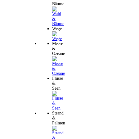
Bäume
Wege
Meere
&
Ozeane
Flüsse
&
Seen
Strand
&
Palmen