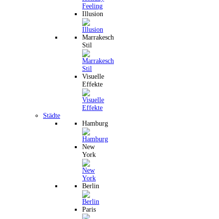
Illusion
Marrakesch
Stil
Visuelle
Effekte
Städte
Hamburg
New
York
Berlin
Paris