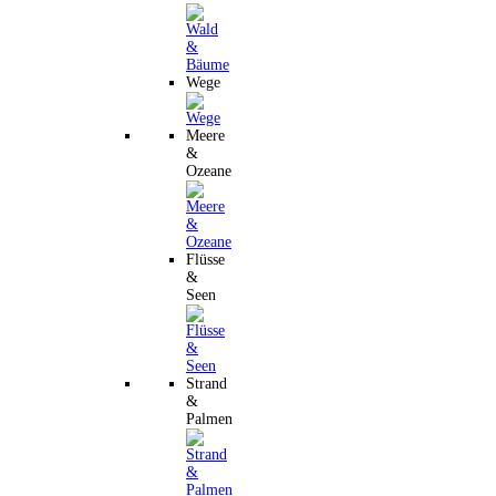
Wege
Meere
&
Ozeane
Flüsse
&
Seen
Strand
&
Palmen