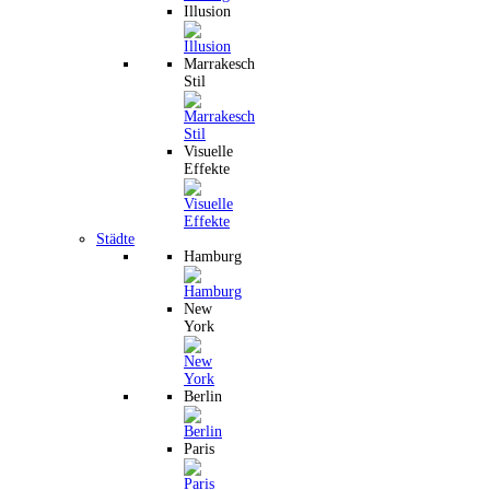
Illusion
Marrakesch
Stil
Visuelle
Effekte
Städte
Hamburg
New
York
Berlin
Paris