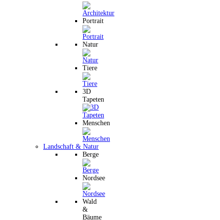
Portrait
Natur
Tiere
3D
Tapeten
Menschen
Landschaft & Natur
Berge
Nordsee
Wald
&
Bäume