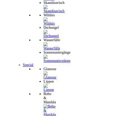
Skandinavisch
Wildnis
Dschungel
Wasserfälle
Sonnenuntergänge
Special
Glamour
Lippen
Boho
&
Mandala