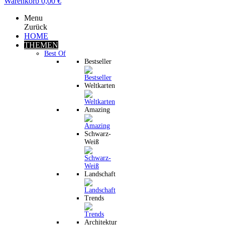
Warenkorb
0,00 €
Menu
Zurück
HOME
THEMEN
Best Of
Bestseller
Weltkarten
Amazing
Schwarz-
Weiß
Landschaft
Trends
Architektur