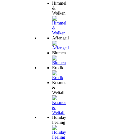
Himmel
&
Wolken
Affengeil
Blumen
Erotik
Kosmos
&
Weltall
Holiday
Feeling