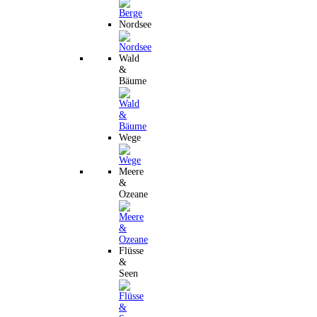
Nordsee
Wald
&
Bäume
Wege
Meere
&
Ozeane
Flüsse
&
Seen