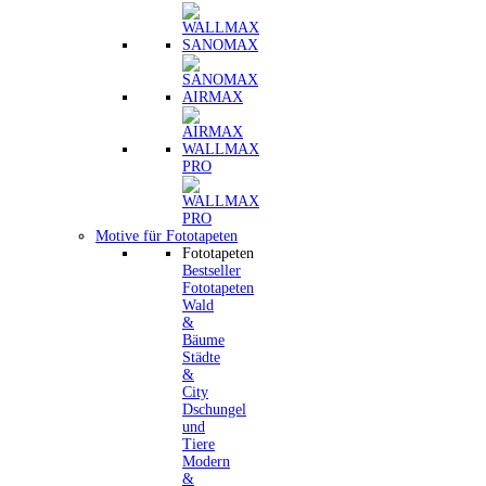
SANOMAX
AIRMAX
WALLMAX
PRO
Motive für Fototapeten
Fototapeten
Bestseller
Fototapeten
Wald
&
Bäume
Städte
&
City
Dschungel
und
Tiere
Modern
&