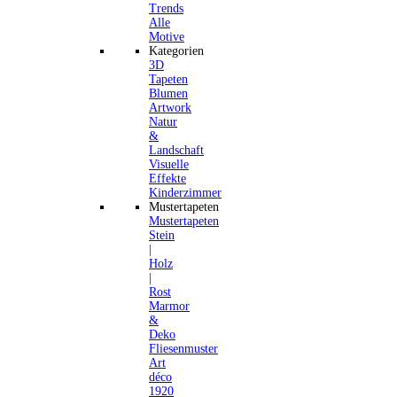
Trends
Alle
Motive
Kategorien
3D
Tapeten
Blumen
Artwork
Natur
&
Landschaft
Visuelle
Effekte
Kinderzimmer
Mustertapeten
Mustertapeten
Stein
|
Holz
|
Rost
Marmor
&
Deko
Fliesenmuster
Art
déco
1920