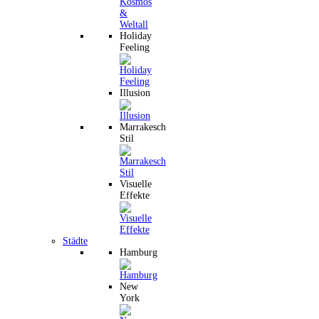
Holiday
Feeling
Illusion
Marrakesch
Stil
Visuelle
Effekte
Städte
Hamburg
New
York