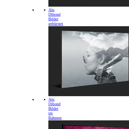
Alu
Dibond
Bilder
gebürstet
Alu
Dibond
Bilder
im
Rahmen