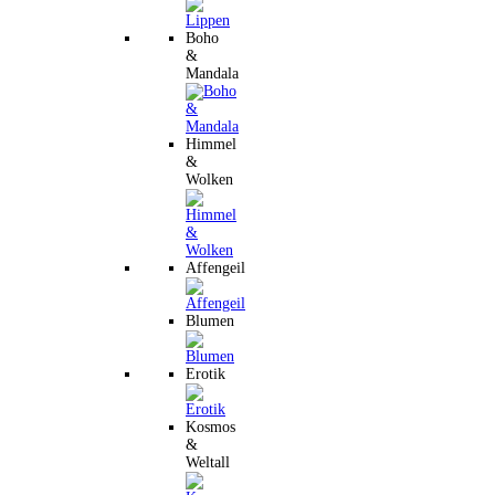
Boho
&
Mandala
Himmel
&
Wolken
Affengeil
Blumen
Erotik
Kosmos
&
Weltall