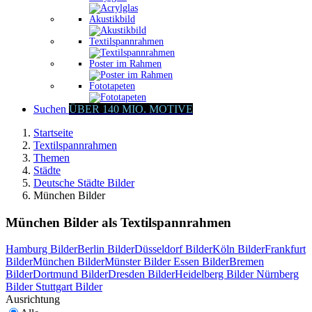
Akustikbild
Textilspannrahmen
Poster im Rahmen
Fototapeten
Suchen
ÜBER 140 MIO. MOTIVE
Startseite
Textilspannrahmen
Themen
Städte
Deutsche Städte Bilder
München Bilder
München Bilder als Textilspannrahmen
Hamburg Bilder
Berlin Bilder
Düsseldorf Bilder
Köln Bilder
Frankfurt
Bilder
München Bilder
Münster Bilder
Essen Bilder
Bremen
Bilder
Dortmund Bilder
Dresden Bilder
Heidelberg Bilder
Nürnberg
Bilder
Stuttgart Bilder
Ausrichtung