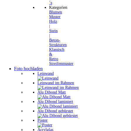
´s
Kategorien
Blumen
Muster
Holz
|
Stein
|
Beton-
Strukturen
Klassisch
&
Retro
Streifenmuster
Foto hochladen
Leinwand
Leinwand im Rahmen
Alu Dibond Matt
Alu Dibond laminiert
Alu Dibond gebürstet
Poster
Acrylglas