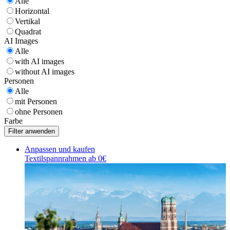
Alle
Horizontal
Vertikal
Quadrat
AI Images
Alle
with AI images
without AI images
Personen
Alle
mit Personen
ohne Personen
Farbe
Anpassen und kaufen
Textilspannrahmen ab 0€