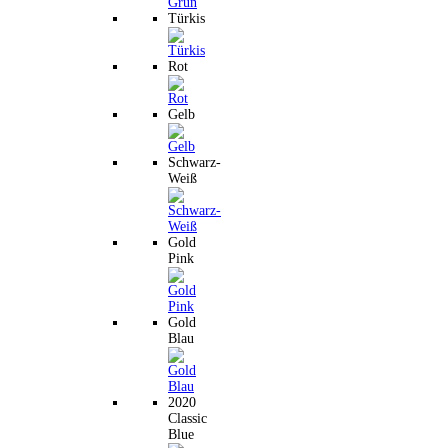
Türkis
Rot
Gelb
Schwarz-
Weiß
Gold
Pink
Gold
Blau
2020
Classic
Blue