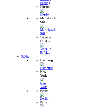
Illusion
Marrakesch
Stil
Visuelle
Effekte
Städte
Hamburg
New
York
Berlin
Paris