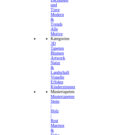
Dschungel
und
Tiere
Modern
&
Trends
Alle
Motive
Kategorien
3D
Tapeten
Blumen
Artwork
Natur
&
Landschaft
Visuelle
Effekte
Kinderzimmer
Mustertapeten
Mustertapeten
Stein
|
Holz
|
Rost
Marmor
&