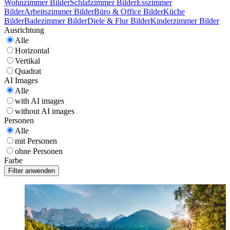
Wohnzimmer Bilder
Schlafzimmer Bilder
Esszimmer
Bilder
Arbeitszimmer Bilder
Büro & Office Bilder
Küche
Bilder
Badezimmer Bilder
Diele & Flur Bilder
Kinderzimmer Bilder
Ausrichtung
Alle
Horizontal
Vertikal
Quadrat
AI Images
Alle
with AI images
without AI images
Personen
Alle
mit Personen
ohne Personen
Farbe