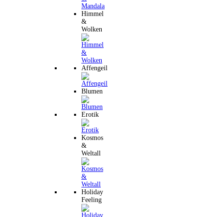
Himmel
&
Wolken
Affengeil
Blumen
Erotik
Kosmos
&
Weltall
Holiday
Feeling