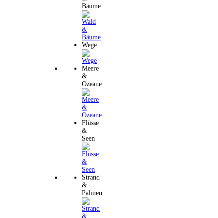
Bäume
Wege
Meere
&
Ozeane
Flüsse
&
Seen
Strand
&
Palmen