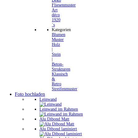
Deko
Fliesenmuster
Art
déco
1920
´s
Kategorien
Blumen
Muster
Holz
|
Stein
|
Beton-
Strukturen
Klassisch
&
Retro
Streifenmuster
Foto hochladen
Leinwand
Leinwand im Rahmen
Alu Dibond Matt
Alu Dibond laminiert