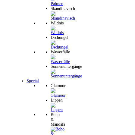
Skandinavisch
Wildnis
Dschungel
Wasserfälle
Sonnenuntergänge
Special
Glamour
Lippen
Boho
&
Mandala