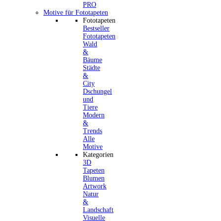
Motive für Fototapeten
Fototapeten
Bestseller
Fototapeten
Wald
&
Bäume
Städte
&
City
Dschungel
und
Tiere
Modern
&
Trends
Alle
Motive
Kategorien
3D
Tapeten
Blumen
Artwork
Natur
&
Landschaft
Visuelle