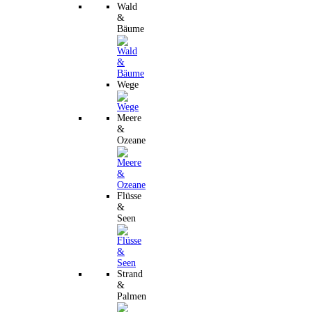
Wald
&
Bäume
Wege
Meere
&
Ozeane
Flüsse
&
Seen
Strand
&
Palmen