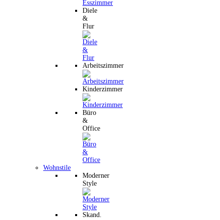
Diele
&
Flur
Arbeitszimmer
Kinderzimmer
Büro
&
Office
Wohnstile
Moderner
Style
Skand.