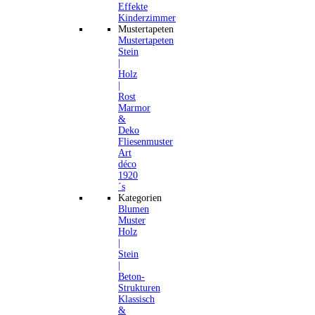
Effekte
Kinderzimmer
Mustertapeten
Mustertapeten
Stein
|
Holz
|
Rost
Marmor
&
Deko
Fliesenmuster
Art
déco
1920
´s
Kategorien
Blumen
Muster
Holz
|
Stein
|
Beton-
Strukturen
Klassisch
&