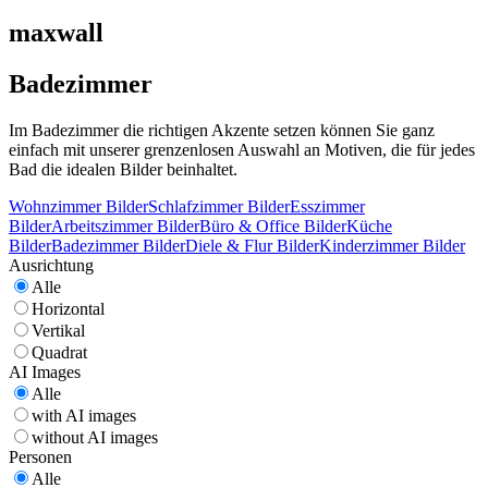
maxwall
Badezimmer
Im Badezimmer die richtigen Akzente setzen können Sie ganz
einfach mit unserer grenzenlosen Auswahl an Motiven, die für jedes
Bad die idealen Bilder beinhaltet.
Wohnzimmer Bilder
Schlafzimmer Bilder
Esszimmer
Bilder
Arbeitszimmer Bilder
Büro & Office Bilder
Küche
Bilder
Badezimmer Bilder
Diele & Flur Bilder
Kinderzimmer Bilder
Ausrichtung
Alle
Horizontal
Vertikal
Quadrat
AI Images
Alle
with AI images
without AI images
Personen
Alle