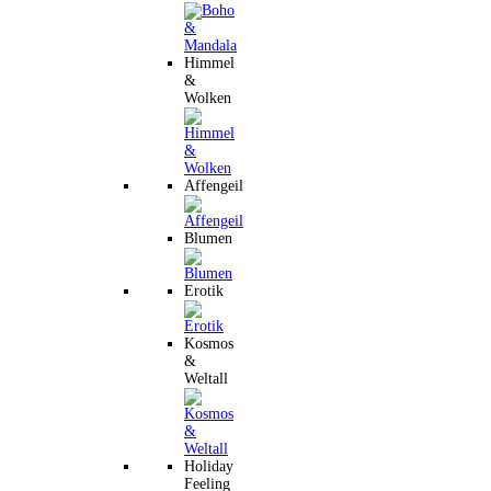
Himmel
&
Wolken
Affengeil
Blumen
Erotik
Kosmos
&
Weltall
Holiday
Feeling