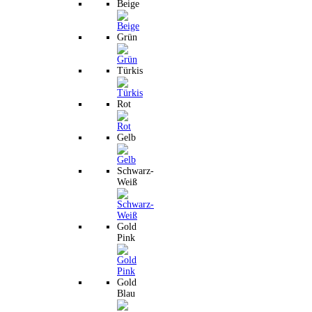
Beige
Grün
Türkis
Rot
Gelb
Schwarz-
Weiß
Gold
Pink
Gold
Blau