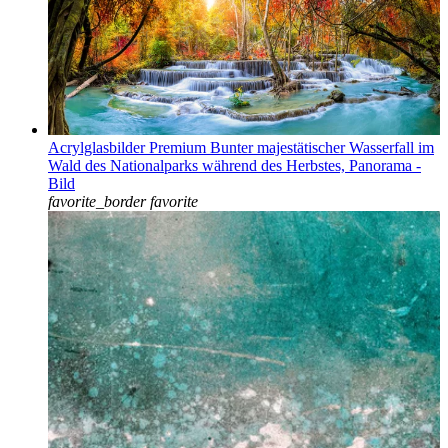
Acrylglasbilder Premium Bunter majestätischer Wasserfall im
Wald des Nationalparks während des Herbstes, Panorama -
Bild
favorite_border
favorite