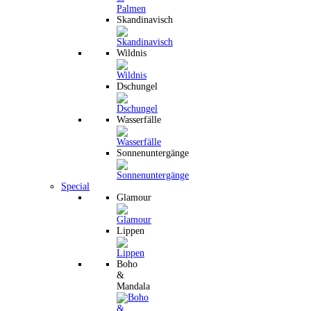
Skandinavisch
Wildnis
Dschungel
Wasserfälle
Sonnenuntergänge
Special
Glamour
Lippen
Boho
&
Mandala