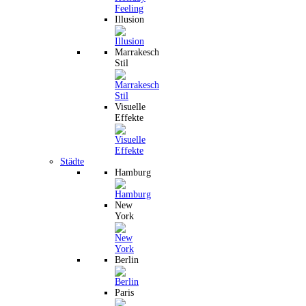
Illusion
Marrakesch
Stil
Visuelle
Effekte
Städte
Hamburg
New
York
Berlin
Paris