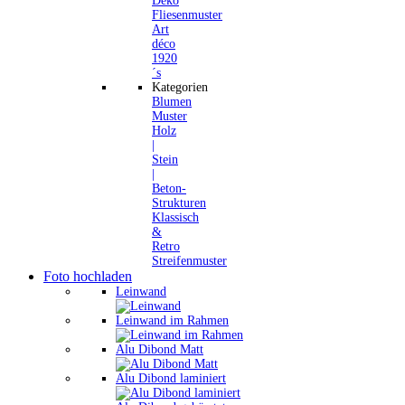
Deko
Fliesenmuster
Art
déco
1920
´s
Kategorien
Blumen
Muster
Holz
|
Stein
|
Beton-
Strukturen
Klassisch
&
Retro
Streifenmuster
Foto hochladen
Leinwand
Leinwand im Rahmen
Alu Dibond Matt
Alu Dibond laminiert