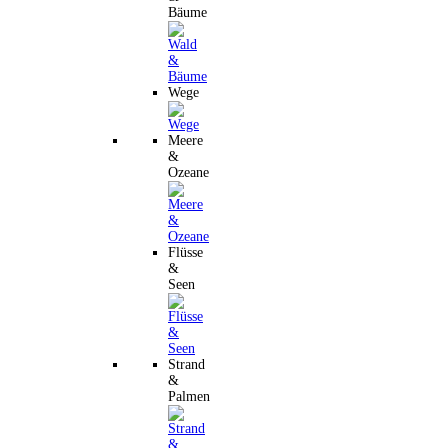
Bäume
Wege
Meere
&
Ozeane
Flüsse
&
Seen
Strand
&
Palmen