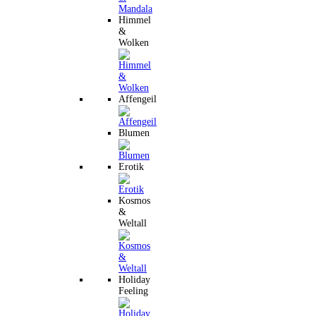
Himmel
&
Wolken
Affengeil
Blumen
Erotik
Kosmos
&
Weltall
Holiday
Feeling