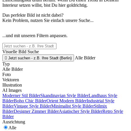
Interieur setzen willst, bist Du hier goldrichtig.
Das perfekte Bild ist nicht dabei?
Kein Problem, nutzen Sie einfach unsere Suche...
...und mit unseren Filtern anpassen.
Visuelle Bild Suche
Alle Bilder

Jetzt suchen - z.B. Ihre Stadt (Berlin)
Typ
Alle Bilder
Foto
Vektoren
Illustration
AI Images
Moderner Stil Bilder
Skandinavian Style Bilder
Landhaus Style
Bilder
Boho Chic Bilder
Orient Modern Bilder
Industrial Style
Bilder
Vintage Style Bilder
Minimalist Style Bilder
Stilmix
Bilder
Designer Zimmer Bilder
Asiatischer Style Bilder
Retro Style
Bilder
Ausrichtung
Alle