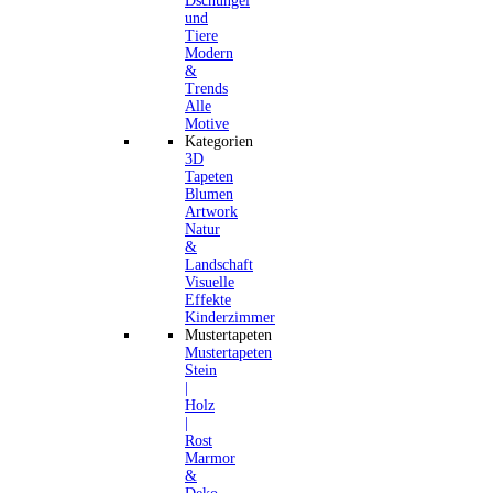
Dschungel
und
Tiere
Modern
&
Trends
Alle
Motive
Kategorien
3D
Tapeten
Blumen
Artwork
Natur
&
Landschaft
Visuelle
Effekte
Kinderzimmer
Mustertapeten
Mustertapeten
Stein
|
Holz
|
Rost
Marmor
&