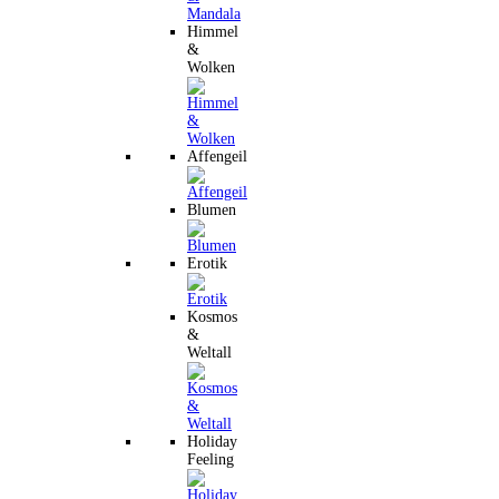
Himmel
&
Wolken
Affengeil
Blumen
Erotik
Kosmos
&
Weltall
Holiday
Feeling