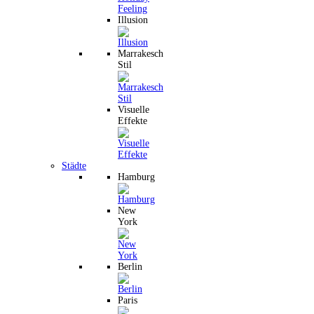
Illusion
Marrakesch
Stil
Visuelle
Effekte
Städte
Hamburg
New
York
Berlin
Paris