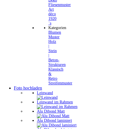
Deko
Fliesenmuster
Art
déco
1920
´s
Kategorien
Blumen
Muster
Holz
|
Stein
|
Beton-
Strukturen
Klassisch
&
Retro
Streifenmuster
Foto hochladen
Leinwand
Leinwand im Rahmen
Alu Dibond Matt
Alu Dibond laminiert