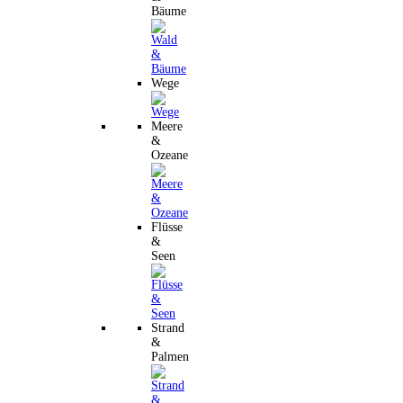
Bäume
Wege
Meere
&
Ozeane
Flüsse
&
Seen
Strand
&
Palmen