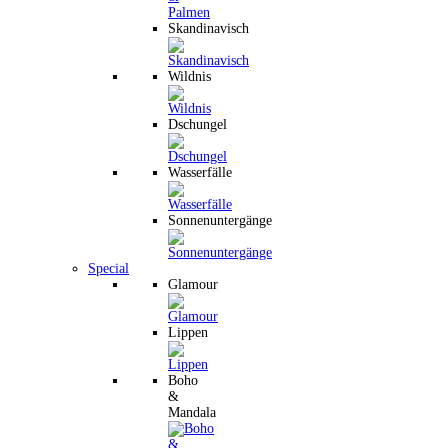
Skandinavisch
Wildnis
Dschungel
Wasserfälle
Sonnenuntergänge
Special
Glamour
Lippen
Boho
&
Mandala