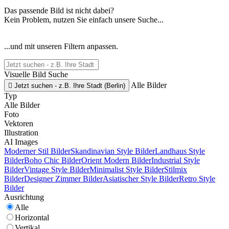
Das passende Bild ist nicht dabei?
Kein Problem, nutzen Sie einfach unsere Suche...
...und mit unseren Filtern anpassen.
Visuelle Bild Suche
Alle Bilder

Jetzt suchen - z.B. Ihre Stadt (Berlin)
Typ
Alle Bilder
Foto
Vektoren
Illustration
AI Images
Moderner Stil Bilder
Skandinavian Style Bilder
Landhaus Style
Bilder
Boho Chic Bilder
Orient Modern Bilder
Industrial Style
Bilder
Vintage Style Bilder
Minimalist Style Bilder
Stilmix
Bilder
Designer Zimmer Bilder
Asiatischer Style Bilder
Retro Style
Bilder
Ausrichtung
Alle
Horizontal
Vertikal