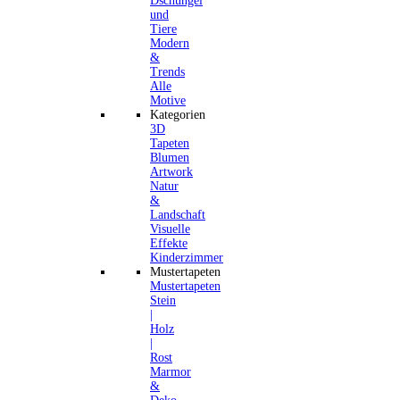
Dschungel
und
Tiere
Modern
&
Trends
Alle
Motive
Kategorien
3D
Tapeten
Blumen
Artwork
Natur
&
Landschaft
Visuelle
Effekte
Kinderzimmer
Mustertapeten
Mustertapeten
Stein
|
Holz
|
Rost
Marmor
&