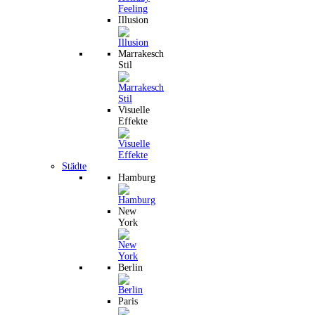
Illusion
Marrakesch
Stil
Visuelle
Effekte
Städte
Hamburg
New
York
Berlin
Paris