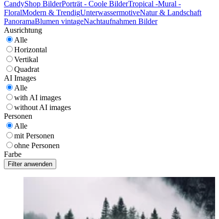
CandyShop Bilder
Porträt - Coole Bilder
Tropical -Mural -
Floral
Modern & Trendig
Unterwassermotive
Natur & Landschaft
Panorama
Blumen vintage
Nachtaufnahmen Bilder
Ausrichtung
Alle
Horizontal
Vertikal
Quadrat
AI Images
Alle
with AI images
without AI images
Personen
Alle
mit Personen
ohne Personen
Farbe