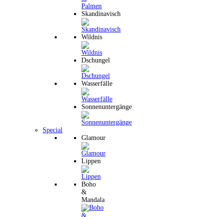
Skandinavisch
Wildnis
Dschungel
Wasserfälle
Sonnenuntergänge
Special
Glamour
Lippen
Boho
&
Mandala