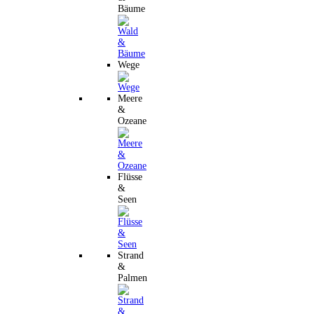
Bäume
Wege
Meere
&
Ozeane
Flüsse
&
Seen
Strand
&
Palmen