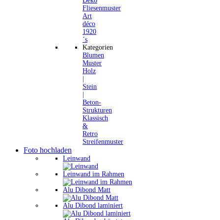
Deko
Fliesenmuster
Art
déco
1920
´s
Kategorien
Blumen
Muster
Holz
|
Stein
|
Beton-
Strukturen
Klassisch
&
Retro
Streifenmuster
Foto hochladen
Leinwand
Leinwand im Rahmen
Alu Dibond Matt
Alu Dibond laminiert