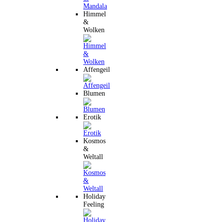
Himmel
&
Wolken
Affengeil
Blumen
Erotik
Kosmos
&
Weltall
Holiday
Feeling