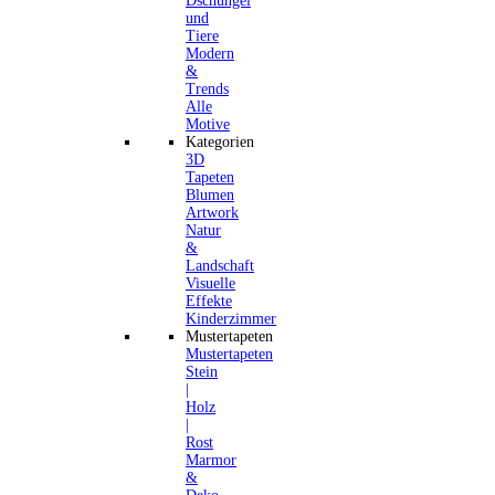
Dschungel
und
Tiere
Modern
&
Trends
Alle
Motive
Kategorien
3D
Tapeten
Blumen
Artwork
Natur
&
Landschaft
Visuelle
Effekte
Kinderzimmer
Mustertapeten
Mustertapeten
Stein
|
Holz
|
Rost
Marmor
&