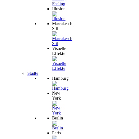
Illusion
Marrakesch
Stil
Visuelle
Effekte
Städte
Hamburg
New
York
Berlin
Paris