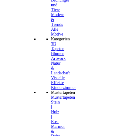
Dschungel
und
Tiere
Modern
&
Trends
Alle
Motive
Kategorien
3D
Tapeten
Blumen
Artwork
Natur
&
Landschaft
Visuelle
Effekte
Kinderzimmer
Mustertapeten
Mustertapeten
Stein
|
Holz
|
Rost
Marmor
&