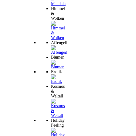
Himmel
&
Wolken
Affengeil
Blumen
Erotik
Kosmos
&
Weltall
Holiday
Feeling