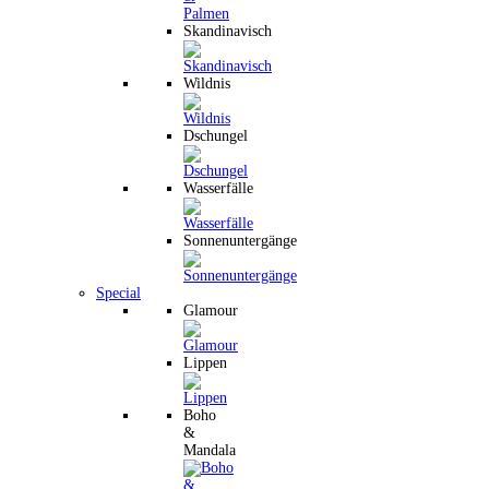
Skandinavisch
Wildnis
Dschungel
Wasserfälle
Sonnenuntergänge
Special
Glamour
Lippen
Boho
&
Mandala