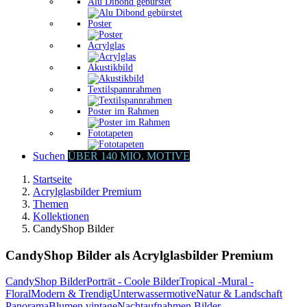
Alu Dibond gebürstet
Poster
Acrylglas
Akustikbild
Textilspannrahmen
Poster im Rahmen
Fototapeten
Suchen
ÜBER 140 MIO. MOTIVE
Startseite
Acrylglasbilder Premium
Themen
Kollektionen
CandyShop Bilder
CandyShop Bilder als Acrylglasbilder Premium
CandyShop Bilder
Porträt - Coole Bilder
Tropical -Mural -
Floral
Modern & Trendig
Unterwassermotive
Natur & Landschaft
Panorama
Blumen vintage
Nachtaufnahmen Bilder