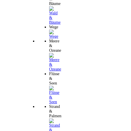
Bäume
Wege
Meere
&
Ozeane
Flüsse
&
Seen
Strand
&
Palmen