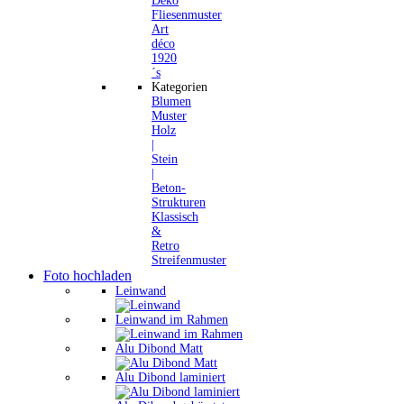
Deko
Fliesenmuster
Art
déco
1920
´s
Kategorien
Blumen
Muster
Holz
|
Stein
|
Beton-
Strukturen
Klassisch
&
Retro
Streifenmuster
Foto hochladen
Leinwand
Leinwand im Rahmen
Alu Dibond Matt
Alu Dibond laminiert