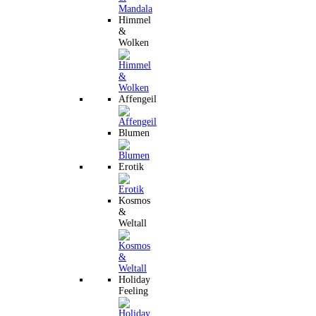
Himmel
&
Wolken
Affengeil
Blumen
Erotik
Kosmos
&
Weltall
Holiday
Feeling