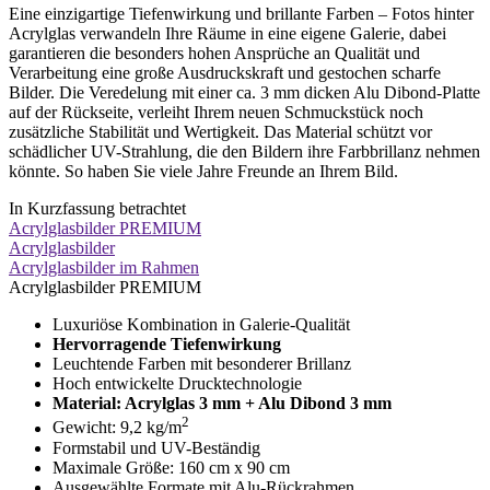
Eine einzigartige Tiefenwirkung und brillante Farben – Fotos hinter
Acrylglas verwandeln Ihre Räume in eine eigene Galerie, dabei
garantieren die besonders hohen Ansprüche an Qualität und
Verarbeitung eine große Ausdruckskraft und gestochen scharfe
Bilder. Die Veredelung mit einer ca. 3 mm dicken Alu Dibond-Platte
auf der Rückseite, verleiht Ihrem neuen Schmuckstück noch
zusätzliche Stabilität und Wertigkeit. Das Material schützt vor
schädlicher UV-Strahlung, die den Bildern ihre Farbbrillanz nehmen
könnte. So haben Sie viele Jahre Freunde an Ihrem Bild.
In Kurzfassung betrachtet
Acrylglasbilder PREMIUM
Acrylglasbilder
Acrylglasbilder im Rahmen
Acrylglasbilder PREMIUM
Luxuriöse Kombination in Galerie-Qualität
Hervorragende Tiefenwirkung
Leuchtende Farben mit besonderer Brillanz
Hoch entwickelte Drucktechnologie
Material: Acrylglas 3 mm + Alu Dibond 3 mm
2
Gewicht: 9,2 kg/m
Formstabil und UV-Beständig
Maximale Größe: 160 cm x 90 cm
Ausgewählte Formate mit Alu-Rückrahmen