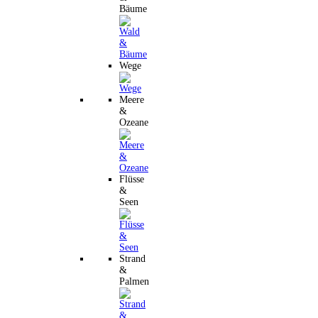
Bäume
Wege
Meere
&
Ozeane
Flüsse
&
Seen
Strand
&
Palmen