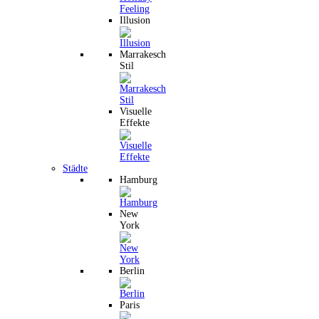
Illusion
Marrakesch
Stil
Visuelle
Effekte
Städte
Hamburg
New
York
Berlin
Paris