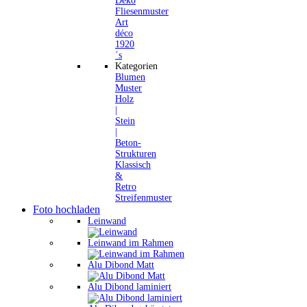
Deko
Fliesenmuster
Art
déco
1920
´s
Kategorien
Blumen
Muster
Holz
|
Stein
|
Beton-
Strukturen
Klassisch
&
Retro
Streifenmuster
Foto hochladen
Leinwand
Leinwand im Rahmen
Alu Dibond Matt
Alu Dibond laminiert