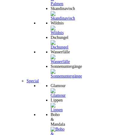
Skandinavisch
Wildnis
Dschungel
Wasserfälle
Sonnenuntergänge
Special
Glamour
Lippen
Boho
&
Mandala