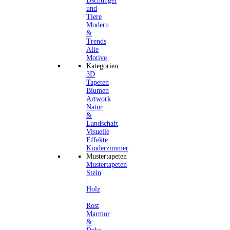
Dschungel
und
Tiere
Modern
&
Trends
Alle
Motive
Kategorien
3D
Tapeten
Blumen
Artwork
Natur
&
Landschaft
Visuelle
Effekte
Kinderzimmer
Mustertapeten
Mustertapeten
Stein
|
Holz
|
Rost
Marmor
&