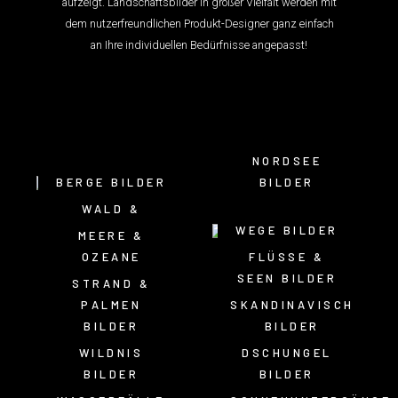
aufzeigt. Landschaftsbilder in großer Vielfalt werden mit
dem nutzerfreundlichen Produkt-Designer ganz einfach
an Ihre individuellen Bedürfnisse angepasst!
NORDSEE
BERGE BILDER
BILDER
WALD &
BÄUME BILDER
WEGE BILDER
MEERE &
OZEANE
FLÜSSE &
BILDER
SEEN BILDER
STRAND &
PALMEN
SKANDINAVISCH
BILDER
BILDER
WILDNIS
DSCHUNGEL
BILDER
BILDER