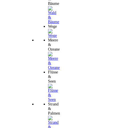
Bäume
Wege
Meere
&
Ozeane
Flüsse
&
Seen
Strand
&
Palmen