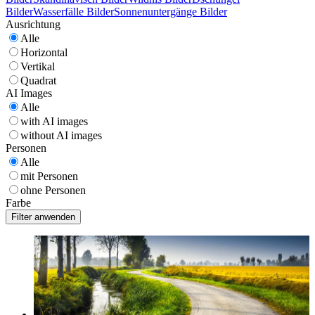
Bilder
Wasserfälle Bilder
Sonnenuntergänge Bilder
Ausrichtung
Alle
Horizontal
Vertikal
Quadrat
AI Images
Alle
with AI images
without AI images
Personen
Alle
mit Personen
ohne Personen
Farbe