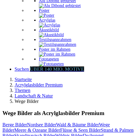
Alu Dibond gebürstet
Poster
Acrylglas
Akustikbild
Textilspannrahmen
Poster im Rahmen
Fototapeten
Suchen
ÜBER 140 MIO. MOTIVE
Startseite
Acrylglasbilder Premium
Themen
Landschaft & Natur
Wege Bilder
Wege Bilder als Acrylglasbilder Premium
Berge Bilder
Nordsee Bilder
Wald & Bäume Bilder
Wege
Bilder
Meere & Ozeane Bilder
Flüsse & Seen Bilder
Strand & Palmen
Bilder
Skandinavisch Bilder
Wildnis Bilder
Dschungel