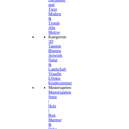
Dschungel
und
Tiere
Modern
&
Trends
Alle
Motive
Kategorien
3D
Tapeten
Blumen
Artwork
Natur
&
Landschaft
Visuelle
Effekte
Kinderzimmer
Mustertapeten
Mustertapeten
Stein
|
Holz
|
Rost
Marmor
&