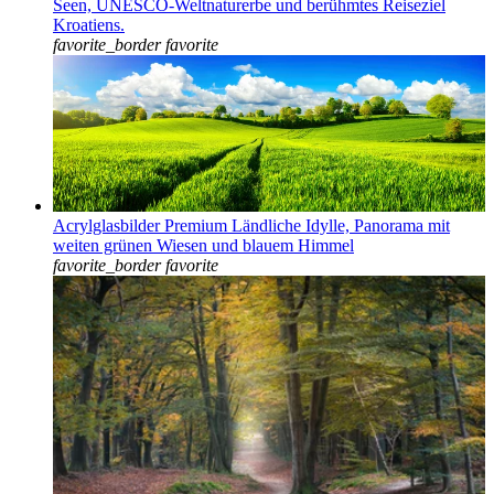
Seen, UNESCO-Weltnaturerbe und berühmtes Reiseziel
Kroatiens.
favorite_border
favorite
Acrylglasbilder Premium Ländliche Idylle, Panorama mit
weiten grünen Wiesen und blauem Himmel
favorite_border
favorite