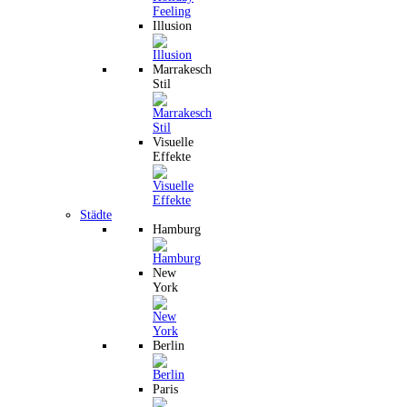
Illusion
Marrakesch
Stil
Visuelle
Effekte
Städte
Hamburg
New
York
Berlin
Paris