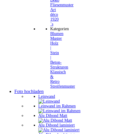
Deko
Fliesenmuster
Art
déco
1920
´s
Kategorien
Blumen
Muster
Holz
|
Stein
|
Beton-
Strukturen
Klassisch
&
Retro
Streifenmuster
Foto hochladen
Leinwand
Leinwand im Rahmen
Alu Dibond Matt
Alu Dibond laminiert