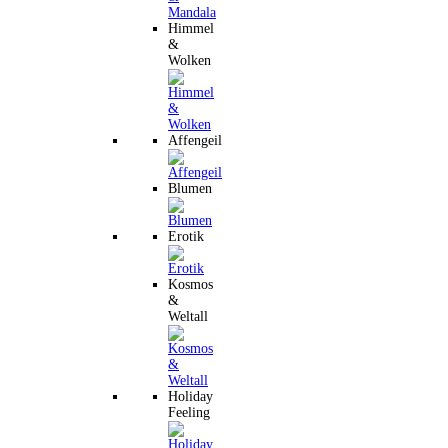
Himmel
&
Wolken
Affengeil
Blumen
Erotik
Kosmos
&
Weltall
Holiday
Feeling