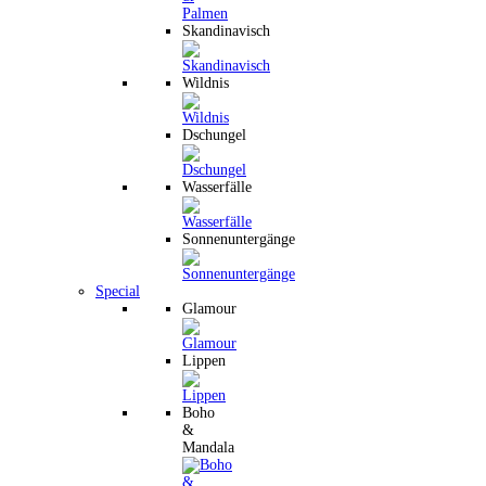
Skandinavisch
Wildnis
Dschungel
Wasserfälle
Sonnenuntergänge
Special
Glamour
Lippen
Boho
&
Mandala