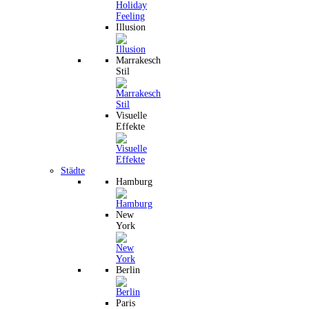
Illusion
Marrakesch
Stil
Visuelle
Effekte
Städte
Hamburg
New
York
Berlin
Paris