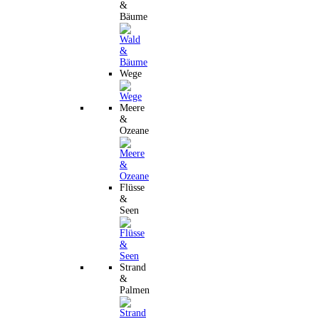
&
Bäume
Wege
Meere
&
Ozeane
Flüsse
&
Seen
Strand
&
Palmen