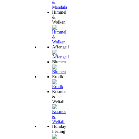
Himmel
&
Wolken
Affengeil
Blumen
Erotik
Kosmos
&
Weltall
Holiday
Feeling