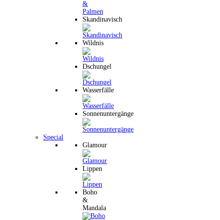
Skandinavisch
Wildnis
Dschungel
Wasserfälle
Sonnenuntergänge
Special
Glamour
Lippen
Boho
&
Mandala