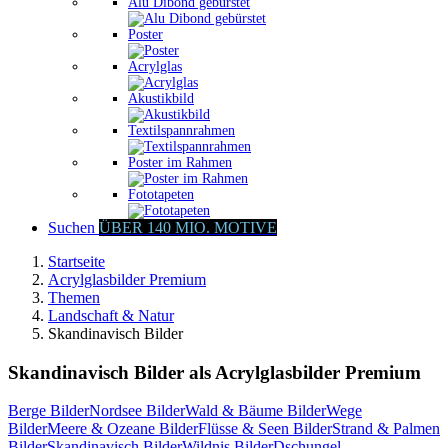
Alu Dibond gebürstet
Poster
Acrylglas
Akustikbild
Textilspannrahmen
Poster im Rahmen
Fototapeten
Suchen
ÜBER 140 MIO. MOTIVE
Startseite
Acrylglasbilder Premium
Themen
Landschaft & Natur
Skandinavisch Bilder
Skandinavisch Bilder als Acrylglasbilder Premium
Berge Bilder
Nordsee Bilder
Wald & Bäume Bilder
Wege
Bilder
Meere & Ozeane Bilder
Flüsse & Seen Bilder
Strand & Palmen
Bilder
Skandinavisch Bilder
Wildnis Bilder
Dschungel