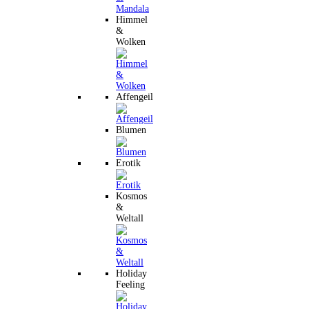
Himmel
&
Wolken
Affengeil
Blumen
Erotik
Kosmos
&
Weltall
Holiday
Feeling