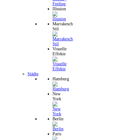
Illusion
Marrakesch
Stil
Visuelle
Effekte
Städte
Hamburg
New
York
Berlin
Paris