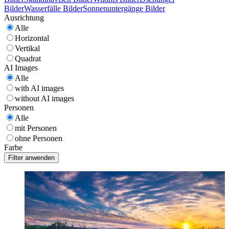
Bilder
Wasserfälle Bilder
Sonnenuntergänge Bilder
Ausrichtung
Alle
Horizontal
Vertikal
Quadrat
AI Images
Alle
with AI images
without AI images
Personen
Alle
mit Personen
ohne Personen
Farbe