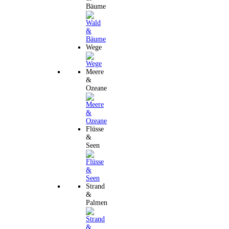
Bäume
Wege
Meere
&
Ozeane
Flüsse
&
Seen
Strand
&
Palmen