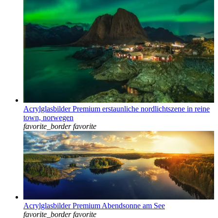
Acrylglasbilder Premium erstaunliche nordlichtszene in reine
town, norwegen
favorite_border
favorite
Acrylglasbilder Premium Abendsonne am See
favorite_border
favorite