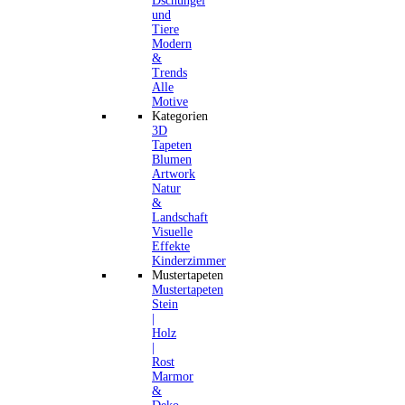
Dschungel
und
Tiere
Modern
&
Trends
Alle
Motive
Kategorien
3D
Tapeten
Blumen
Artwork
Natur
&
Landschaft
Visuelle
Effekte
Kinderzimmer
Mustertapeten
Mustertapeten
Stein
|
Holz
|
Rost
Marmor
&