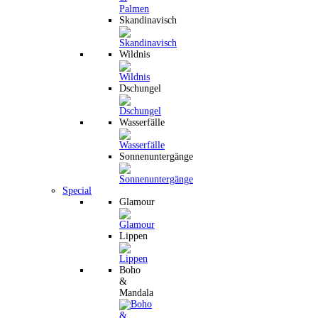
Skandinavisch
Wildnis
Dschungel
Wasserfälle
Sonnenuntergänge
Special
Glamour
Lippen
Boho
&
Mandala