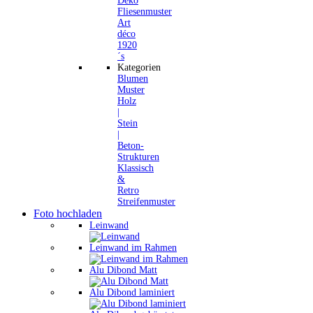
Deko
Fliesenmuster
Art
déco
1920
´s
Kategorien
Blumen
Muster
Holz
|
Stein
|
Beton-
Strukturen
Klassisch
&
Retro
Streifenmuster
Foto hochladen
Leinwand
Leinwand im Rahmen
Alu Dibond Matt
Alu Dibond laminiert