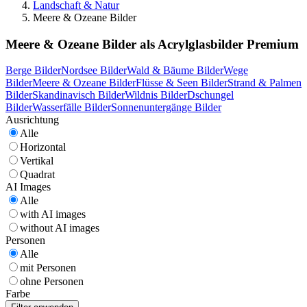
Landschaft & Natur
Meere & Ozeane Bilder
Meere & Ozeane Bilder als Acrylglasbilder Premium
Berge Bilder
Nordsee Bilder
Wald & Bäume Bilder
Wege
Bilder
Meere & Ozeane Bilder
Flüsse & Seen Bilder
Strand & Palmen
Bilder
Skandinavisch Bilder
Wildnis Bilder
Dschungel
Bilder
Wasserfälle Bilder
Sonnenuntergänge Bilder
Ausrichtung
Alle
Horizontal
Vertikal
Quadrat
AI Images
Alle
with AI images
without AI images
Personen
Alle
mit Personen
ohne Personen
Farbe