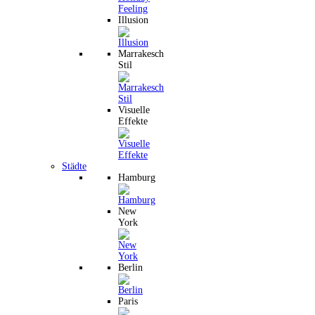
Illusion
Marrakesch
Stil
Visuelle
Effekte
Städte
Hamburg
New
York
Berlin
Paris