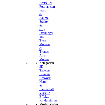
Bestseller
Fototapeten
Wald
&
Bäume
Städte
&
City
Dschungel
und
Tiere
Modern
&
Trends
Alle
Motive
Kategorien
3D
Tapeten
Blumen
Artwork
Natur
&
Landschaft
Visuelle
Effekte
Kinderzimmer
Mustertapeten