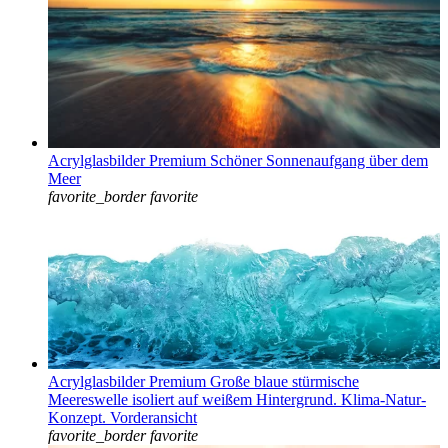
Acrylglasbilder Premium Schöner Sonnenaufgang über dem
Meer
favorite_border
favorite
Acrylglasbilder Premium Große blaue stürmische
Meereswelle isoliert auf weißem Hintergrund. Klima-Natur-
Konzept. Vorderansicht
favorite_border
favorite