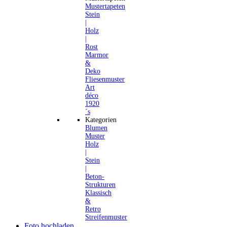
Mustertapeten
Stein
|
Holz
|
Rost
Marmor
&
Deko
Fliesenmuster
Art
déco
1920
´s
Kategorien
Blumen
Muster
Holz
|
Stein
|
Beton-
Strukturen
Klassisch
&
Retro
Streifenmuster
Foto hochladen