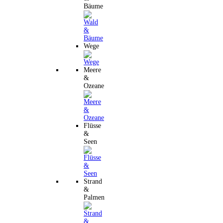
Bäume
Wege
Meere
&
Ozeane
Flüsse
&
Seen
Strand
&
Palmen