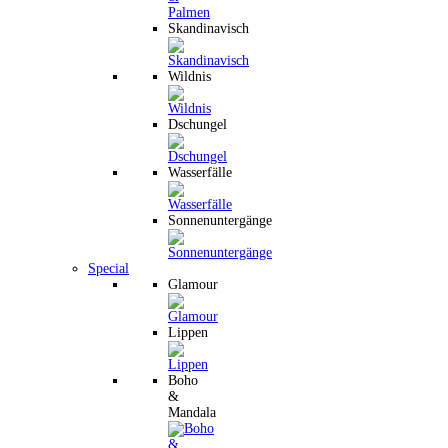
Skandinavisch
Wildnis
Dschungel
Wasserfälle
Sonnenuntergänge
Special
Glamour
Lippen
Boho
&
Mandala