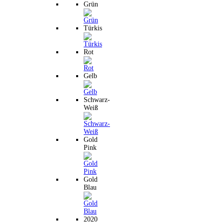
Grün
Türkis
Rot
Gelb
Schwarz-
Weiß
Gold
Pink
Gold
Blau
2020