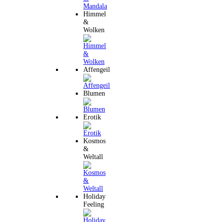
Himmel
&
Wolken
Affengeil
Blumen
Erotik
Kosmos
&
Weltall
Holiday
Feeling