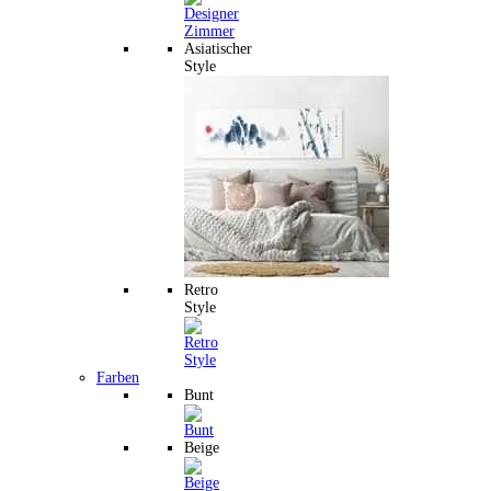
Asiatischer
Style
Retro
Style
Farben
Bunt
Beige