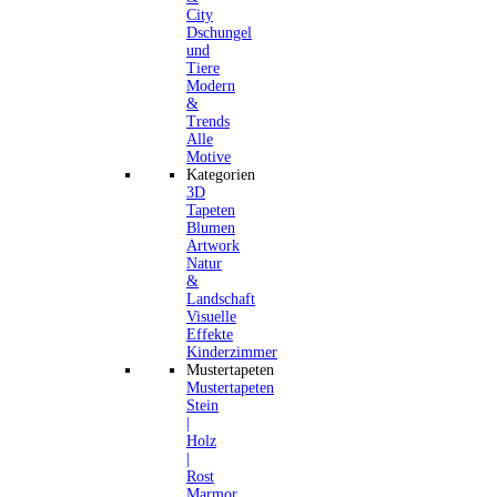
City
Dschungel
und
Tiere
Modern
&
Trends
Alle
Motive
Kategorien
3D
Tapeten
Blumen
Artwork
Natur
&
Landschaft
Visuelle
Effekte
Kinderzimmer
Mustertapeten
Mustertapeten
Stein
|
Holz
|
Rost
Marmor