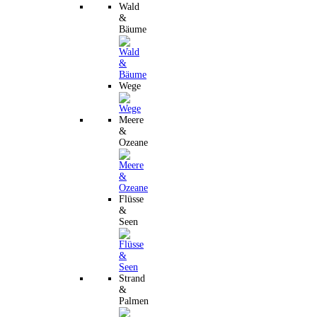
Wald
&
Bäume
Wege
Meere
&
Ozeane
Flüsse
&
Seen
Strand
&
Palmen