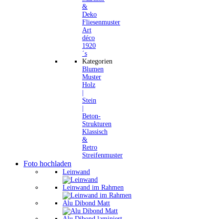
&
Deko
Fliesenmuster
Art
déco
1920
´s
Kategorien
Blumen
Muster
Holz
|
Stein
|
Beton-
Strukturen
Klassisch
&
Retro
Streifenmuster
Foto hochladen
Leinwand
Leinwand im Rahmen
Alu Dibond Matt
Alu Dibond laminiert