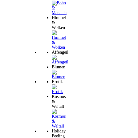
Himmel
&
Wolken
Affengeil
Blumen
Erotik
Kosmos
&
Weltall
Holiday
Feeling