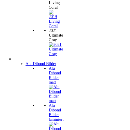
Living
Coral
2021
Ultimate
Gray
Wandbilder
Alu Dibond Bilder
Alu
Dibond
Bilder
matt
Alu
Dibond
Bilder
laminiert