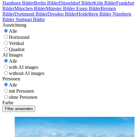
Hamburg Bilder
Berlin Bilder
Düsseldorf Bilder
Köln Bilder
Frankfurt
Bilder
München Bilder
Münster Bilder
Essen Bilder
Bremen
Bilder
Dortmund Bilder
Dresden Bilder
Heidelberg Bilder
Nürnberg
Bilder
Stuttgart Bilder
Ausrichtung
Alle
Horizontal
Vertikal
Quadrat
AI Images
Alle
with AI images
without AI images
Personen
Alle
mit Personen
ohne Personen
Farbe