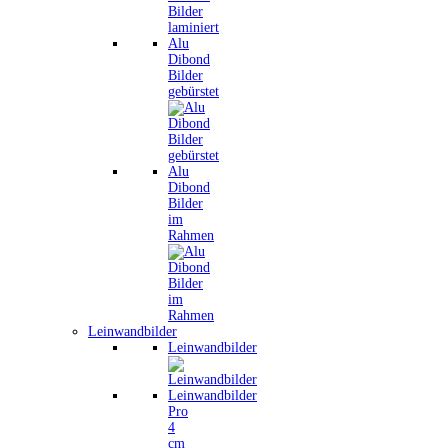
Alu
Dibond
Bilder
gebürstet
Alu
Dibond
Bilder
im
Rahmen
Leinwandbilder
Leinwandbilder
Leinwandbilder
Pro
4
cm