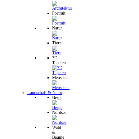
Portrait
Natur
Tiere
3D
Tapeten
Menschen
Landschaft & Natur
Berge
Nordsee
Wald
&
Bäume