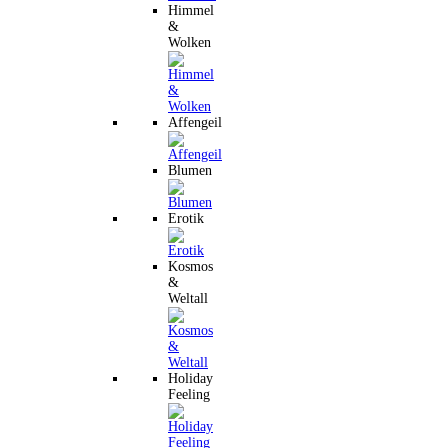
Himmel
&
Wolken
Affengeil
Blumen
Erotik
Kosmos
&
Weltall
Holiday
Feeling