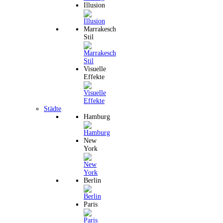
Illusion
Marrakesch
Stil
Visuelle
Effekte
Städte
Hamburg
New
York
Berlin
Paris