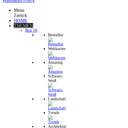
Warenkorb
0,00 €
Menu
Zurück
HOME
THEMEN
Best Of
Bestseller
Weltkarten
Amazing
Schwarz-
Weiß
Landschaft
Trends
Architektur