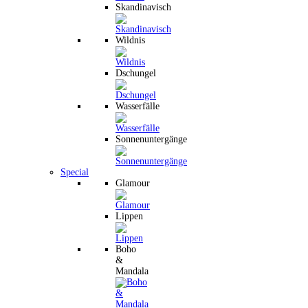
Skandinavisch
Wildnis
Dschungel
Wasserfälle
Sonnenuntergänge
Special
Glamour
Lippen
Boho
&
Mandala