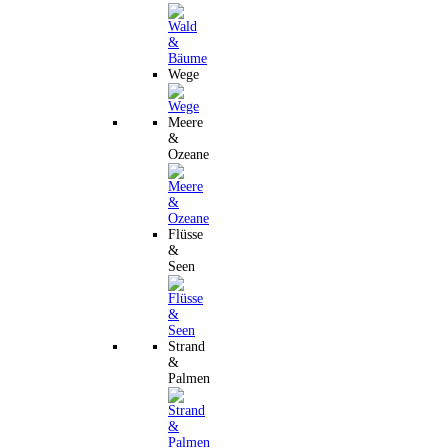
Wege
Meere
&
Ozeane
Flüsse
&
Seen
Strand
&
Palmen