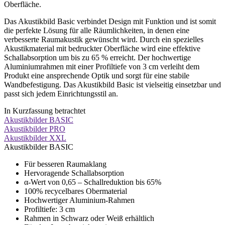
Oberfläche.
Das Akustikbild Basic verbindet Design mit Funktion und ist somit
die perfekte Lösung für alle Räumlichkeiten, in denen eine
verbesserte Raumakustik gewünscht wird. Durch ein spezielles
Akustikmaterial mit bedruckter Oberfläche wird eine effektive
Schallabsorption um bis zu 65 % erreicht. Der hochwertige
Aluminiumrahmen mit einer Profiltiefe von 3 cm verleiht dem
Produkt eine ansprechende Optik und sorgt für eine stabile
Wandbefestigung. Das Akustikbild Basic ist vielseitig einsetzbar und
passt sich jedem Einrichtungsstil an.
In Kurzfassung betrachtet
Akustikbilder BASIC
Akustikbilder PRO
Akustikbilder XXL
Akustikbilder BASIC
Für besseren Raumaklang
Hervoragende Schallabsorption
α-Wert von 0,65 – Schallreduktion bis 65%
100% recycelbares Obermaterial
Hochwertiger Aluminium-Rahmen
Profiltiefe: 3 cm
Rahmen in Schwarz oder Weiß erhältlich