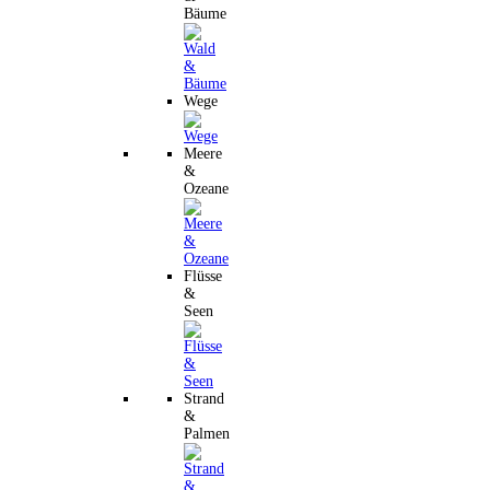
Bäume
Wege
Meere
&
Ozeane
Flüsse
&
Seen
Strand
&
Palmen