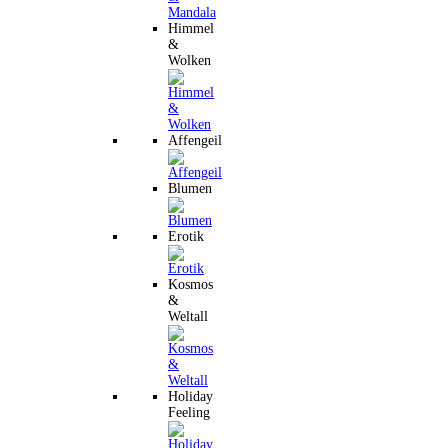
Himmel
&
Wolken
Affengeil
Blumen
Erotik
Kosmos
&
Weltall
Holiday
Feeling