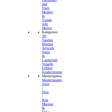
Dschungel
und
Tiere
Modern
&
Trends
Alle
Motive
Kategorien
3D
Tapeten
Blumen
Artwork
Natur
&
Landschaft
Visuelle
Effekte
Kinderzimmer
Mustertapeten
Mustertapeten
Stein
|
Holz
|
Rost
Marmor
&