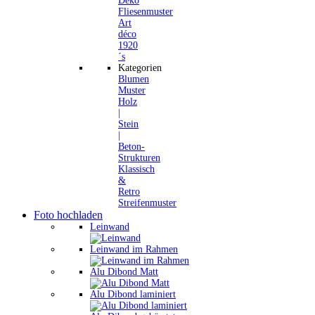
Deko
Fliesenmuster
Art
déco
1920
´s
Kategorien
Blumen
Muster
Holz
|
Stein
|
Beton-
Strukturen
Klassisch
&
Retro
Streifenmuster
Foto hochladen
Leinwand
Leinwand im Rahmen
Alu Dibond Matt
Alu Dibond laminiert