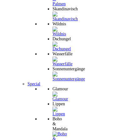
Skandinavisch
Wildnis
Dschungel
Wasserfälle
Sonnenuntergänge
Special
Glamour
Lippen
Boho
&
Mandala