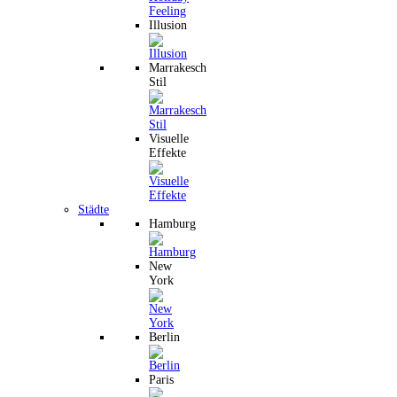
Illusion
Marrakesch
Stil
Visuelle
Effekte
Städte
Hamburg
New
York
Berlin
Paris