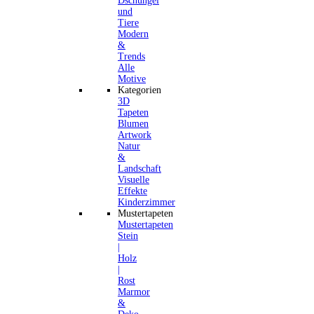
Dschungel
und
Tiere
Modern
&
Trends
Alle
Motive
Kategorien
3D
Tapeten
Blumen
Artwork
Natur
&
Landschaft
Visuelle
Effekte
Kinderzimmer
Mustertapeten
Mustertapeten
Stein
|
Holz
|
Rost
Marmor
&