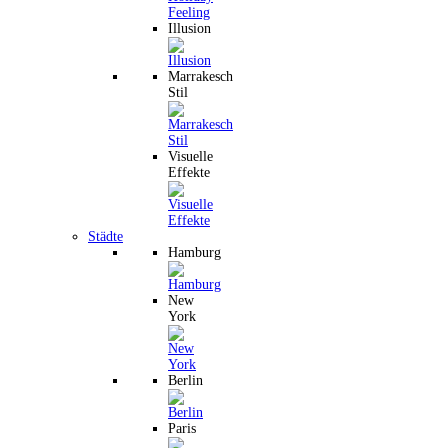
Illusion
Marrakesch
Stil
Visuelle
Effekte
Städte
Hamburg
New
York
Berlin
Paris