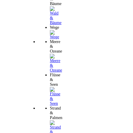
Bäume
Wege
Meere
&
Ozeane
Flüsse
&
Seen
Strand
&
Palmen