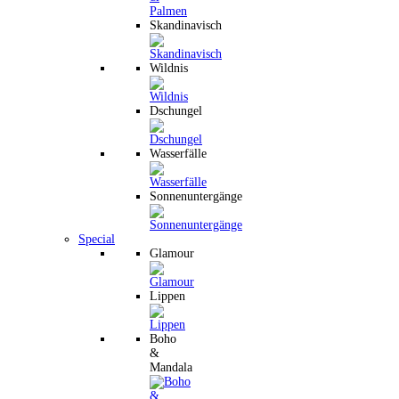
Skandinavisch
Wildnis
Dschungel
Wasserfälle
Sonnenuntergänge
Special
Glamour
Lippen
Boho
&
Mandala