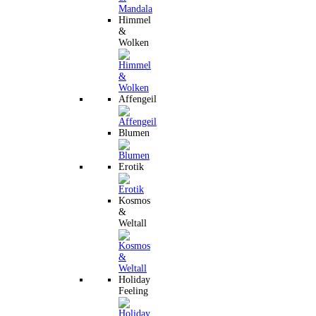
Himmel
&
Wolken
Affengeil
Blumen
Erotik
Kosmos
&
Weltall
Holiday
Feeling