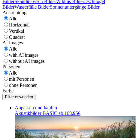
Bilder
Skandinavisch Bilder
Wildnis Bilder
Dschungel
Bilder
Wasserfälle Bilder
Sonnenuntergänge Bilder
Ausrichtung
Alle
Horizontal
Vertikal
Quadrat
AI Images
Alle
with AI images
without AI images
Personen
Alle
mit Personen
ohne Personen
Farbe
Anpassen und kaufen
Akustikbilder BASIC ab 168.95€