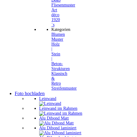
Deko
Fliesenmuster
Art
déco
1920
´s
Kategorien
Blumen
Muster
Holz
|
Stein
|
Beton-
Strukturen
Klassisch
&
Retro
Streifenmuster
Foto hochladen
Leinwand
Leinwand im Rahmen
Alu Dibond Matt
Alu Dibond laminiert