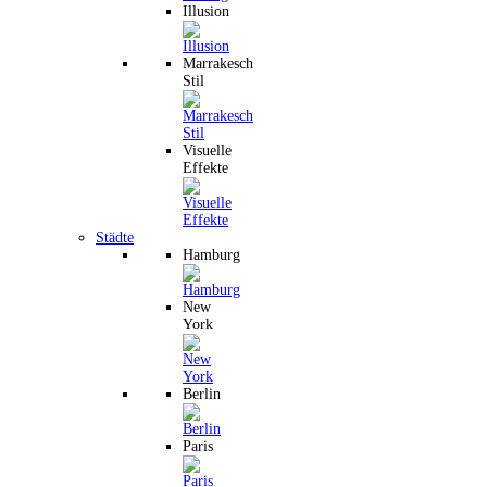
Illusion
Marrakesch
Stil
Visuelle
Effekte
Städte
Hamburg
New
York
Berlin
Paris