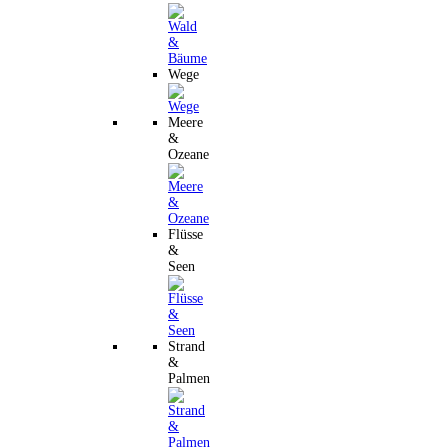
Wege
Meere
&
Ozeane
Flüsse
&
Seen
Strand
&
Palmen