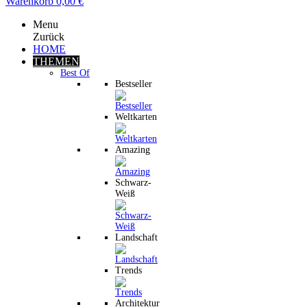
Warenkorb
0,00 €
Menu
Zurück
HOME
THEMEN
Best Of
Bestseller
Weltkarten
Amazing
Schwarz-
Weiß
Landschaft
Trends
Architektur