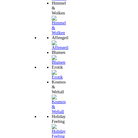
Himmel
&
Wolken
Affengeil
Blumen
Erotik
Kosmos
&
Weltall
Holiday
Feeling