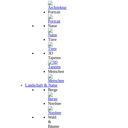
Portrait
Natur
Tiere
3D
Tapeten
Menschen
Landschaft & Natur
Berge
Nordsee
Wald
&
Bäume