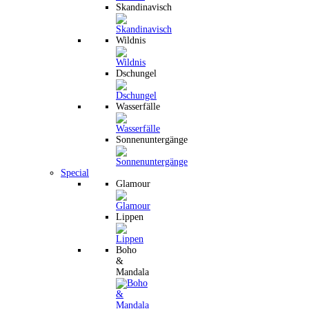
Skandinavisch
Wildnis
Dschungel
Wasserfälle
Sonnenuntergänge
Special
Glamour
Lippen
Boho
&
Mandala