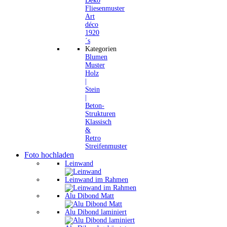
Deko
Fliesenmuster
Art
déco
1920
´s
Kategorien
Blumen
Muster
Holz
|
Stein
|
Beton-
Strukturen
Klassisch
&
Retro
Streifenmuster
Foto hochladen
Leinwand
Leinwand im Rahmen
Alu Dibond Matt
Alu Dibond laminiert