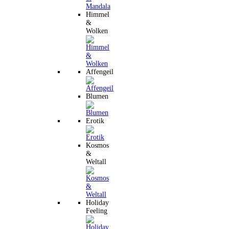
Himmel
&
Wolken
Affengeil
Blumen
Erotik
Kosmos
&
Weltall
Holiday
Feeling