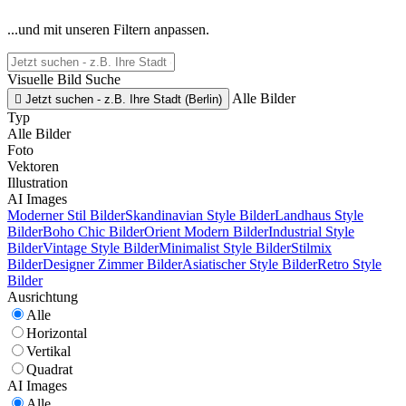
...und mit unseren Filtern anpassen.
Visuelle Bild Suche
Alle Bilder

Jetzt suchen - z.B. Ihre Stadt (Berlin)
Typ
Alle Bilder
Foto
Vektoren
Illustration
AI Images
Moderner Stil Bilder
Skandinavian Style Bilder
Landhaus Style
Bilder
Boho Chic Bilder
Orient Modern Bilder
Industrial Style
Bilder
Vintage Style Bilder
Minimalist Style Bilder
Stilmix
Bilder
Designer Zimmer Bilder
Asiatischer Style Bilder
Retro Style
Bilder
Ausrichtung
Alle
Horizontal
Vertikal
Quadrat
AI Images
Alle