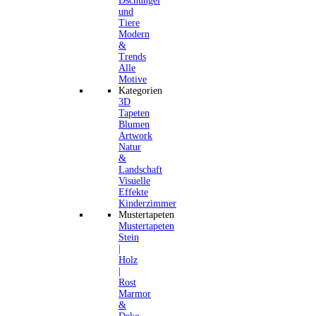
Dschungel
und
Tiere
Modern
&
Trends
Alle
Motive
Kategorien
3D
Tapeten
Blumen
Artwork
Natur
&
Landschaft
Visuelle
Effekte
Kinderzimmer
Mustertapeten
Mustertapeten
Stein
|
Holz
|
Rost
Marmor
&