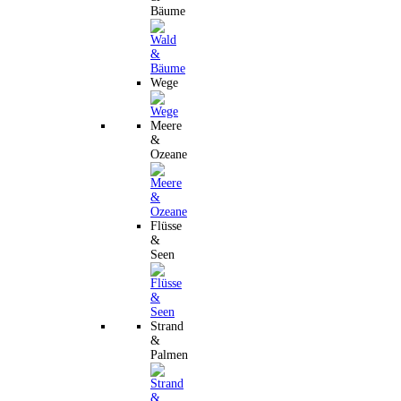
Bäume
Wege
Meere
&
Ozeane
Flüsse
&
Seen
Strand
&
Palmen