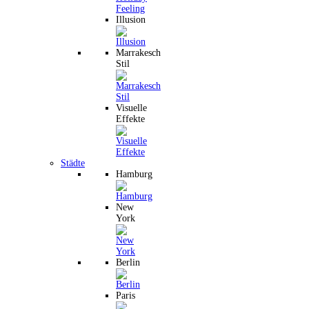
Illusion
Marrakesch
Stil
Visuelle
Effekte
Städte
Hamburg
New
York
Berlin
Paris