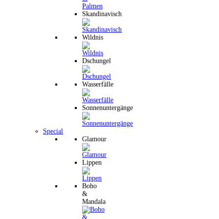
Skandinavisch
Wildnis
Dschungel
Wasserfälle
Sonnenuntergänge
Special
Glamour
Lippen
Boho
&
Mandala