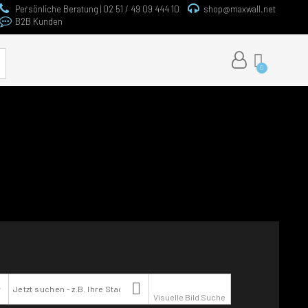
Persönliche Beratung | 02 51 / 49 09 444 10
shop@maxwall.net
B2B Kunden
e

Visuelle Bild Suche