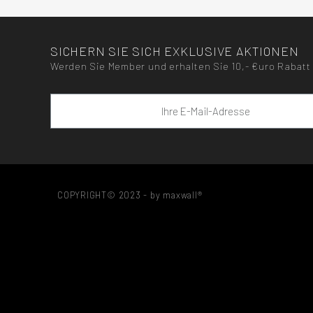
SICHERN SIE SICH EXKLUSIVE AKTIONEN
Werden Sie Member und erhalten Sie 10,- €uro Rabatt 
COPYRIGHT© 2023 - by maxwall®