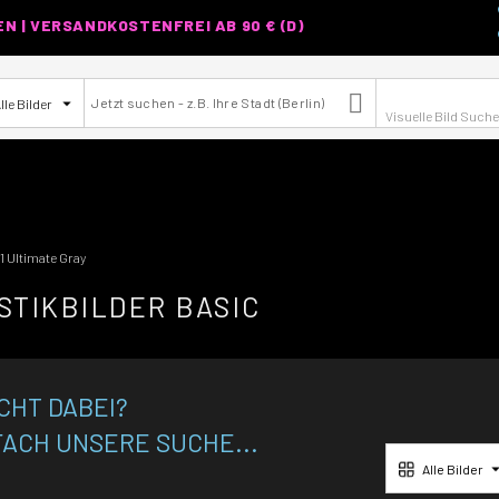
 | VERSANDKOSTENFREI AB 90 € (D)

lle Bilder
Visuelle Bild Such
1 Ultimate Gray
STIKBILDER BASIC
ICHT DABEI?
FACH UNSERE SUCHE...
Alle Bilder