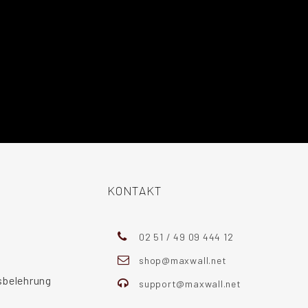
KONTAKT
02 51 / 49 09 444 12
shop@maxwall.net
sbelehrung
support@maxwall.net