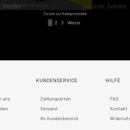
e_border
favorite_border
TIKBILDER BASIC AB 168.95€
Zurück zur Kategorieseite
1
2
3
Weiter
KUNDENSERVICE
HILFE
r uns
Zahlungsarten
FAQ
nden
Versand
Kontakt
Ihr Kundenbereich
Widerruf