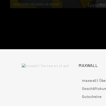
favorit
AKUSTIKBILDER BASIC AB 168.95€
AKUS
MAXWALL
maxwall | Übe
Geschäftsku
Gutscheine