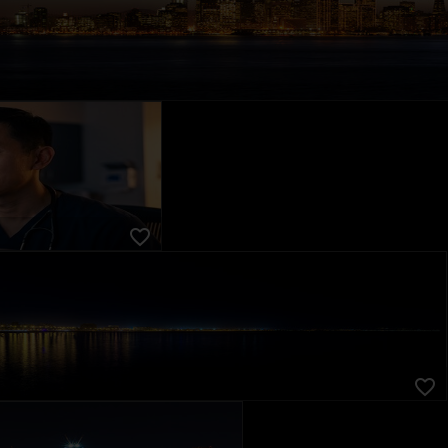
favorite_border
favorite_border