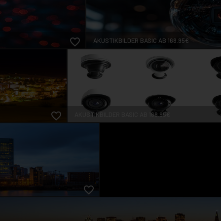
favorite_border
AKUSTIKBILDER BASIC AB 168.95€
favorite_border
AKUSTIKBILDER BASIC AB 168.95€
favorite_border