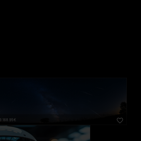
favorite_border
 168.95€