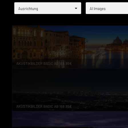
Ausrichtung
AI Images
AKUSTIKBILDER BASIC AB 168.95€
AKUSTIKBILDER BASIC AB 168.95€