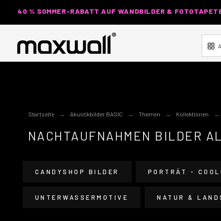
40 % SOMMER-RABATT AUF WANDBILDER & FOTOTAPETEN
A
Startseite
Akustikbilder BASIC
Themen
Kollektionen
NACHTAUFNAHMEN BILDER AL
CANDYSHOP BILDER
PORTRÄT - COOL
UNTERWASSERMOTIVE
NATUR & LAN