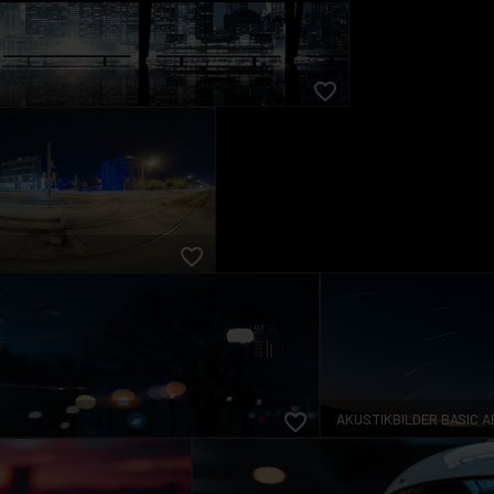
favorite_border
favorite_border
favorite_border
AKUSTIKBILDER BASIC AB