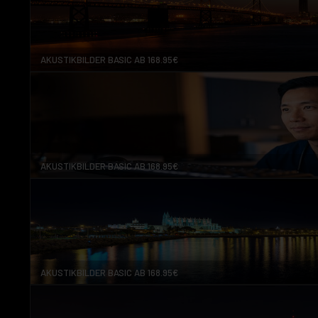
AKUSTIKBILDER BASIC AB 168.95€
AKUSTIKBILDER BASIC AB 168.95€
AKUSTIKBILDER BASIC AB 168.95€