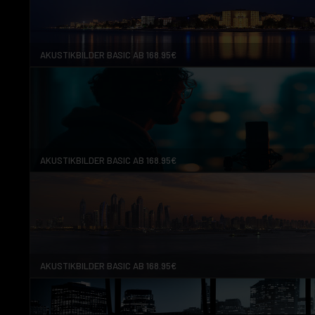
AKUSTIKBILDER BASIC AB 168.95€
AKUSTIKBILDER BASIC AB 168.95€
AKUSTIKBILDER BASIC AB 168.95€