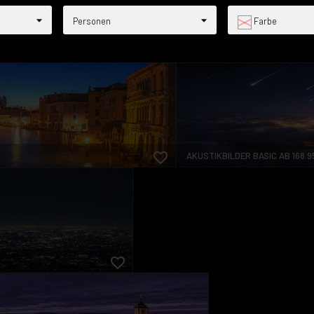
Personen
Farbe
favorite_border
AKUSTIKBILDER BASIC AB 168.9
favorite_border