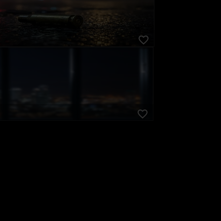
favorite_border
favorite_border