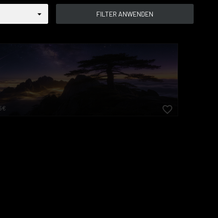
favorite_border
5€