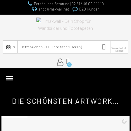
Persönliche Beratung | 02 51 / 49 09 444 10
shop@maxwall.net
B2B Kunden

Visuelle Bild
Suche
DIE SCHÖNSTEN ARTWORK BILDER | DRUCK AUF ALU DIBOND BILDER