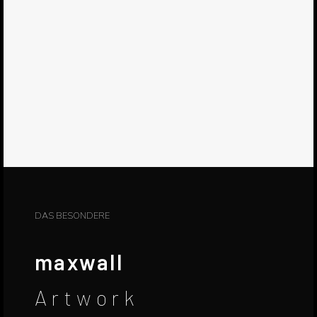
DAS BESONDERE
maxwall
Artwork