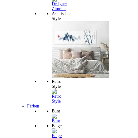
Asiatischer
Style
Retro
Style
Farben
Bunt
Beige