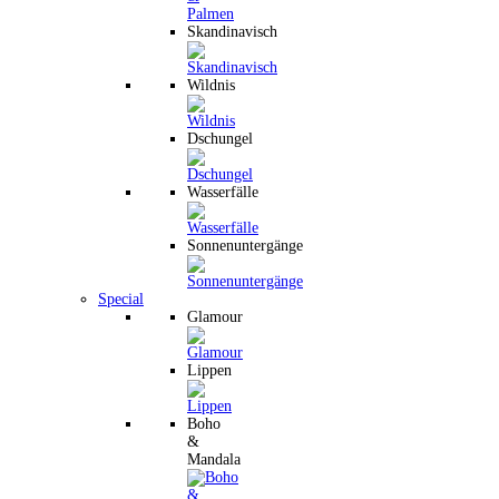
Skandinavisch
Wildnis
Dschungel
Wasserfälle
Sonnenuntergänge
Special
Glamour
Lippen
Boho
&
Mandala