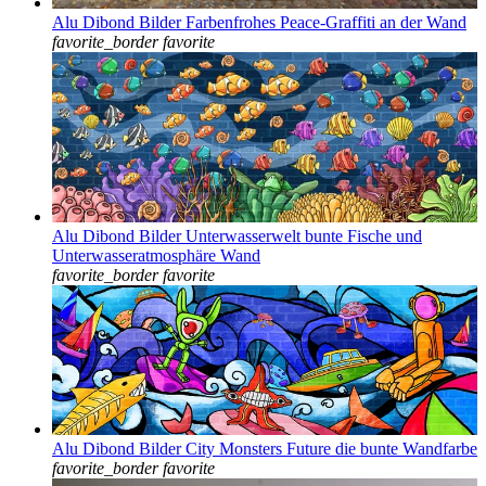
Alu Dibond Bilder Farbenfrohes Peace-Graffiti an der Wand
favorite_border
favorite
Alu Dibond Bilder Unterwasserwelt bunte Fische und
Unterwasseratmosphäre Wand
favorite_border
favorite
Alu Dibond Bilder City Monsters Future die bunte Wandfarbe
favorite_border
favorite