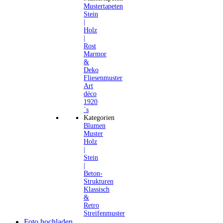
Mustertapeten
Stein
|
Holz
|
Rost
Marmor
&
Deko
Fliesenmuster
Art
déco
1920
´s
Kategorien
Blumen
Muster
Holz
|
Stein
|
Beton-
Strukturen
Klassisch
&
Retro
Streifenmuster
Foto hochladen