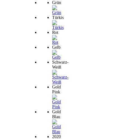
Grün
Türkis
Rot
Gelb
Schwarz-
Weiß
Gold
Pink
Gold
Blau
2020