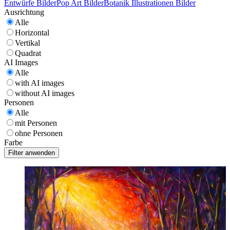
Entwürfe Bilder
Pop Art Bilder
Botanik Illustrationen Bilder
Ausrichtung
Alle
Horizontal
Vertikal
Quadrat
AI Images
Alle
with AI images
without AI images
Personen
Alle
mit Personen
ohne Personen
Farbe