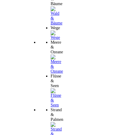
Bäume
Wege
Meere
&
Ozeane
Flüsse
&
Seen
Strand
&
Palmen