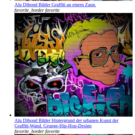
Alu Dibond Bilder Graffiti an einem Zaun.
favorite_border
favorite
Alu Dibond Bilder Hintergrund der urbanen Kunst der
Graffiti-Wand. Grunge-Hip-Hop-Design
favorite_border
favorite