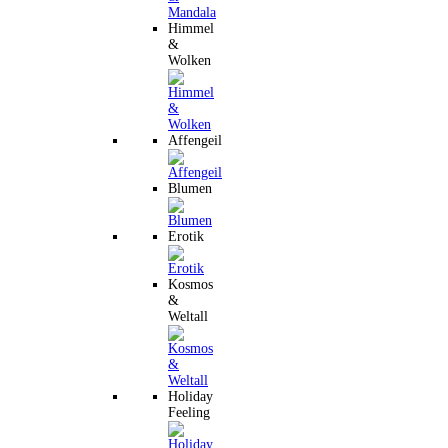
Himmel
&
Wolken
Affengeil
Blumen
Erotik
Kosmos
&
Weltall
Holiday
Feeling