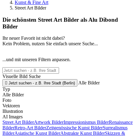
Kunst & Fine Art
Street Art Bilder
Die schönsten Street Art Bilder als Alu Dibond
Bilder
Ihr neuer Favorit ist nicht dabei?
Kein Problem, nutzen Sie einfach unsere Suche...
...und mit unseren Filtern anpassen.
Visuelle Bild Suche
Alle Bilder

Jetzt suchen - z.B. Ihre Stadt (Berlin)
Typ
Alle Bilder
Foto
Vektoren
Illustration
AI Images
Street Art Bilder
Artwork Bilder
Impressionismus Bilder
Renaissance
Bilder
Retro-Art Bilder
Zeitgenössische Kunst Bilder
Surrealismus
Bilder
Asiatische Kunst Bilder
Abstrakte Kunst Bilder
Skizzen &