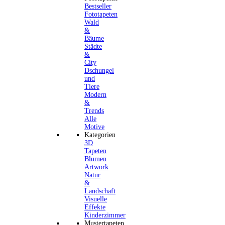
Bestseller
Fototapeten
Wald
&
Bäume
Städte
&
City
Dschungel
und
Tiere
Modern
&
Trends
Alle
Motive
Kategorien
3D
Tapeten
Blumen
Artwork
Natur
&
Landschaft
Visuelle
Effekte
Kinderzimmer
Mustertapeten