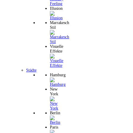
Illusion
Marrakesch
Stil
Visuelle
Effekte
Städte
Hamburg
New
York
Berlin
Paris