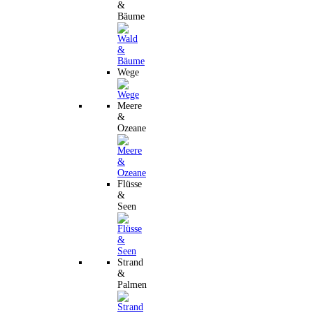
&
Bäume
Wege
Meere
&
Ozeane
Flüsse
&
Seen
Strand
&
Palmen