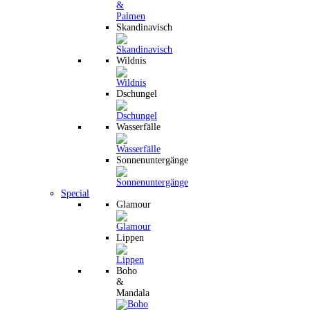
Skandinavisch
Wildnis
Dschungel
Wasserfälle
Sonnenuntergänge
Special
Glamour
Lippen
Boho
&
Mandala