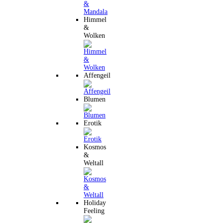
Himmel
&
Wolken
Affengeil
Blumen
Erotik
Kosmos
&
Weltall
Holiday
Feeling