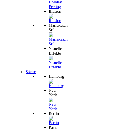
Illusion
Marrakesch
Stil
Visuelle
Effekte
Städte
Hamburg
New
York
Berlin
Paris