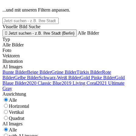
...und mit unseren Filtern anpassen.
Visuelle Bild Suche
Alle Bilder

Jetzt suchen - z.B. Ihre Stadt (Berlin)
Typ
Alle Bilder
Foto
Vektoren
Illustration
AI Images
Bunte Bilder
Beige Bilder
Grüne Bilder
Türkis Bilder
Rote
Bilder
Gelbe Bilder
Schwarz-Weiß Bilder
Gold Pinke Bilder
Gold
Blaue Bilder
2020 Classic Blue
2019 Living Coral
2021 Ultimate
Gray
Ausrichtung
Alle
Horizontal
Vertikal
Quadrat
AI Images
Alle
with AI images