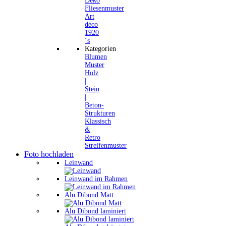
Deko
Fliesenmuster
Art
déco
1920
´s
Kategorien
Blumen
Muster
Holz
|
Stein
|
Beton-
Strukturen
Klassisch
&
Retro
Streifenmuster
Foto hochladen
Leinwand
Leinwand im Rahmen
Alu Dibond Matt
Alu Dibond laminiert