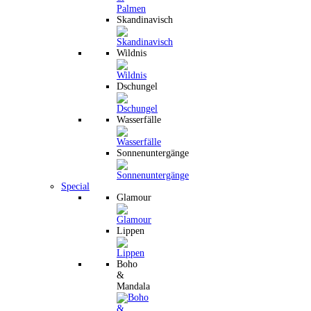
Skandinavisch
Wildnis
Dschungel
Wasserfälle
Sonnenuntergänge
Special
Glamour
Lippen
Boho
&
Mandala