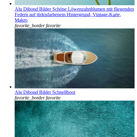
Alu Dibond Bilder Schöne Löwenzahnblumen mit fliegenden
Federn auf türkisfarbenem Hintergrund, Vintage-Karte,
Makro
favorite_border
favorite
Alu Dibond Bilder Schnellboot
favorite_border
favorite