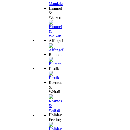
Himmel
&
Wolken
Affengeil
Blumen
Erotik
Kosmos
&
Weltall
Holiday
Feeling