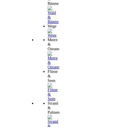
Bäume
Wege
Meere
&
Ozeane
Flüsse
&
Seen
Strand
&
Palmen