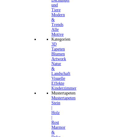
Dschungel
und
Tiere
Modern
&
Trends
Alle
Motive
Kategorien
3D
Tapeten
Blumen
Artwork
Natur
&
Landschaft
Visuelle
Effekte
Kinderzimmer
Mustertapeten
Mustertapeten
Stein
|
Holz
|
Rost
Marmor
&