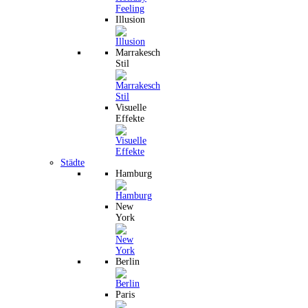
Illusion
Marrakesch
Stil
Visuelle
Effekte
Städte
Hamburg
New
York
Berlin
Paris