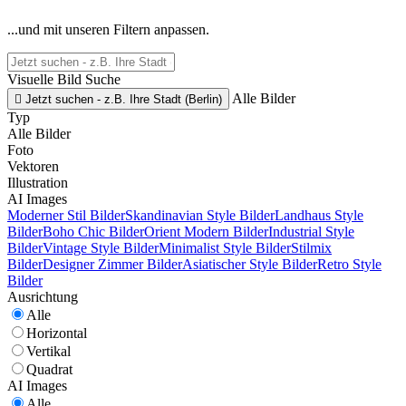
...und mit unseren Filtern anpassen.
Visuelle Bild Suche
Alle Bilder

Jetzt suchen - z.B. Ihre Stadt (Berlin)
Typ
Alle Bilder
Foto
Vektoren
Illustration
AI Images
Moderner Stil Bilder
Skandinavian Style Bilder
Landhaus Style
Bilder
Boho Chic Bilder
Orient Modern Bilder
Industrial Style
Bilder
Vintage Style Bilder
Minimalist Style Bilder
Stilmix
Bilder
Designer Zimmer Bilder
Asiatischer Style Bilder
Retro Style
Bilder
Ausrichtung
Alle
Horizontal
Vertikal
Quadrat
AI Images
Alle