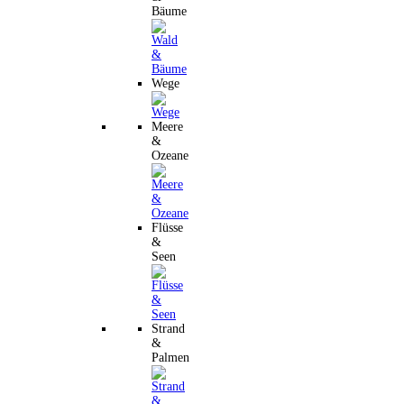
Bäume
Wege
Meere
&
Ozeane
Flüsse
&
Seen
Strand
&
Palmen