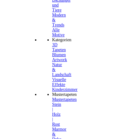
Dschungel
und
Tiere
Modern
&
Trends
Alle
Motive
Kategorien
3D
Tapeten
Blumen
Artwork
Natur
&
Landschaft
Visuelle
Effekte
Kinderzimmer
Mustertapeten
Mustertapeten
Stein
|
Holz
|
Rost
Marmor
&