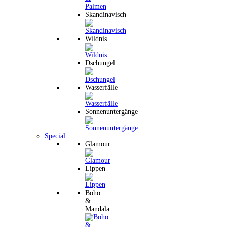
Skandinavisch
Wildnis
Dschungel
Wasserfälle
Sonnenuntergänge
Special
Glamour
Lippen
Boho
&
Mandala