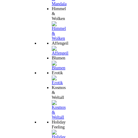
Himmel
&
Wolken
Affengeil
Blumen
Erotik
Kosmos
&
Weltall
Holiday
Feeling