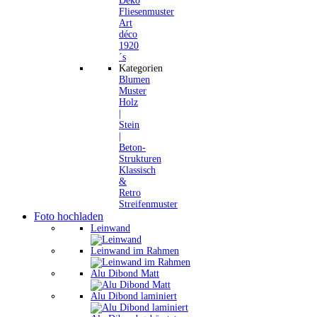
Deko
Fliesenmuster
Art
déco
1920
´s
Kategorien
Blumen
Muster
Holz
|
Stein
|
Beton-
Strukturen
Klassisch
&
Retro
Streifenmuster
Foto hochladen
Leinwand
Leinwand im Rahmen
Alu Dibond Matt
Alu Dibond laminiert