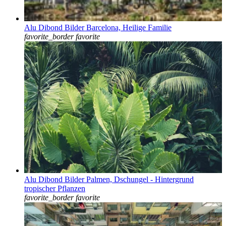
Alu Dibond Bilder Barcelona, Heilige Familie
favorite_border
favorite
Alu Dibond Bilder Palmen, Dschungel - Hintergrund
tropischer Pflanzen
favorite_border
favorite