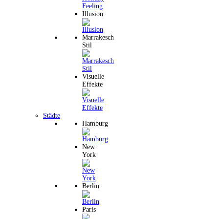
Illusion
Marrakesch
Stil
Visuelle
Effekte
Städte
Hamburg
New
York
Berlin
Paris