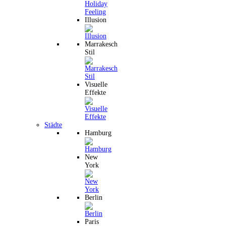
Illusion
Marrakesch
Stil
Visuelle
Effekte
Städte
Hamburg
New
York
Berlin
Paris