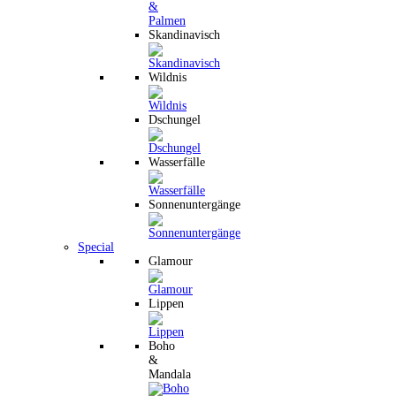
Skandinavisch
Wildnis
Dschungel
Wasserfälle
Sonnenuntergänge
Special
Glamour
Lippen
Boho
&
Mandala