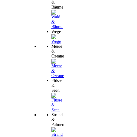
&
Bäume
Wege
Meere
&
Ozeane
Flüsse
&
Seen
Strand
&
Palmen