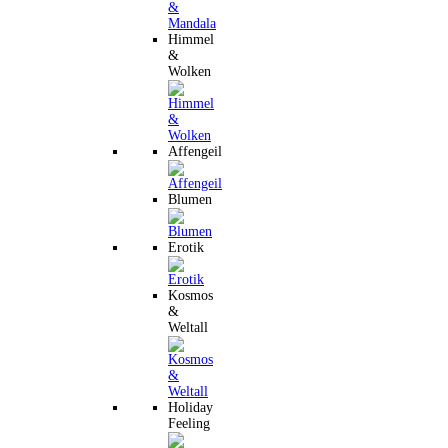
Himmel
&
Wolken
Affengeil
Blumen
Erotik
Kosmos
&
Weltall
Holiday
Feeling