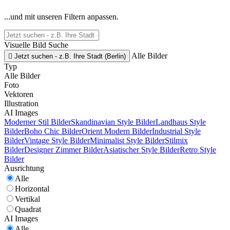
...und mit unseren Filtern anpassen.
Visuelle Bild Suche
Alle Bilder

Jetzt suchen - z.B. Ihre Stadt (Berlin)
Typ
Alle Bilder
Foto
Vektoren
Illustration
AI Images
Moderner Stil Bilder
Skandinavian Style Bilder
Landhaus Style
Bilder
Boho Chic Bilder
Orient Modern Bilder
Industrial Style
Bilder
Vintage Style Bilder
Minimalist Style Bilder
Stilmix
Bilder
Designer Zimmer Bilder
Asiatischer Style Bilder
Retro Style
Bilder
Ausrichtung
Alle
Horizontal
Vertikal
Quadrat
AI Images
Alle