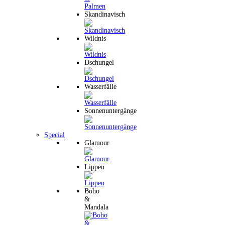
Skandinavisch
Wildnis
Dschungel
Wasserfälle
Sonnenuntergänge
Special
Glamour
Lippen
Boho
&
Mandala