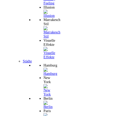
Illusion
Marrakesch
Stil
Visuelle
Effekte
Städte
Hamburg
New
York
Berlin
Paris