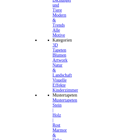
Dschungel
und
Tiere
Modern
&
Trends
Alle
Motive
Kategorien
3D
Tapeten
Blumen
Artwork
Natur
&
Landschaft
Visuelle
Effekte
Kinderzimmer
Mustertapeten
Mustertapeten
Stein
|
Holz
|
Rost
Marmor
&