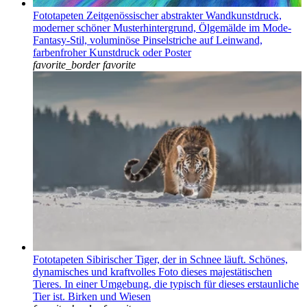
Fototapeten Zeitgenössischer abstrakter Wandkunstdruck,
moderner schöner Musterhintergrund, Ölgemälde im Mode-
Fantasy-Stil, voluminöse Pinselstriche auf Leinwand,
farbenfroher Kunstdruck oder Poster
favorite_border
favorite
Fototapeten Sibirischer Tiger, der in Schnee läuft. Schönes,
dynamisches und kraftvolles Foto dieses majestätischen
Tieres. In einer Umgebung, die typisch für dieses erstaunliche
Tier ist. Birken und Wiesen