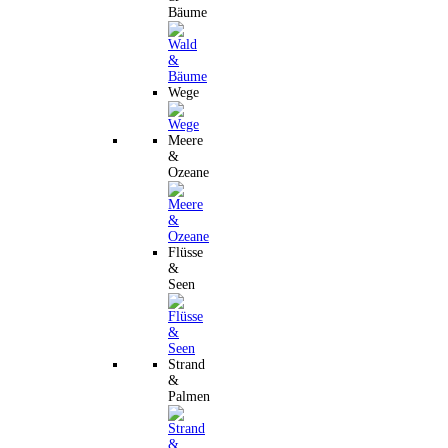
Bäume
Wege
Meere
&
Ozeane
Flüsse
&
Seen
Strand
&
Palmen