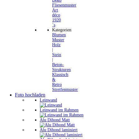
Deko
Fliesenmuster
Art
déco
1920
´s
Kategorien
Blumen
Muster
Holz
|
Stein
|
Beton-
Strukturen
Klassisch
&
Retro
Streifenmuster
Foto hochladen
Leinwand
Leinwand im Rahmen
Alu Dibond Matt
Alu Dibond laminiert