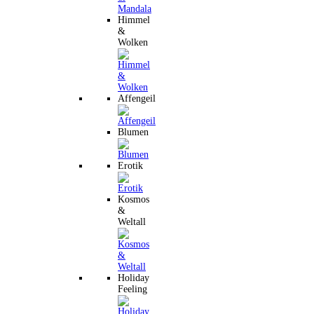
Himmel
&
Wolken
Affengeil
Blumen
Erotik
Kosmos
&
Weltall
Holiday
Feeling