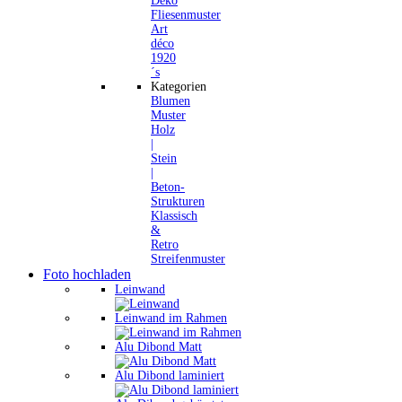
Deko
Fliesenmuster
Art
déco
1920
´s
Kategorien
Blumen
Muster
Holz
|
Stein
|
Beton-
Strukturen
Klassisch
&
Retro
Streifenmuster
Foto hochladen
Leinwand
Leinwand im Rahmen
Alu Dibond Matt
Alu Dibond laminiert