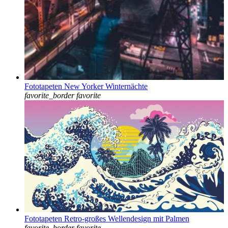
Fototapeten New Yorker Winternächte
favorite_border
favorite
Fototapeten Retro-großes Wellendesign mit Palmen
favorite_border
favorite