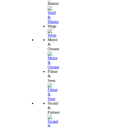
Bäume
Wege
Meere
&
Ozeane
Flüsse
&
Seen
Strand
&
Palmen