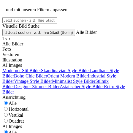
...und mit unseren Filtern anpassen.
Visuelle Bild Suche
Alle Bilder

Jetzt suchen - z.B. Ihre Stadt (Berlin)
Typ
Alle Bilder
Foto
Vektoren
Illustration
AI Images
Moderner Stil Bilder
Skandinavian Style Bilder
Landhaus Style
Bilder
Boho Chic Bilder
Orient Modern Bilder
Industrial Style
Bilder
Vintage Style Bilder
Minimalist Style Bilder
Stilmix
Bilder
Designer Zimmer Bilder
Asiatischer Style Bilder
Retro Style
Bilder
Ausrichtung
Alle
Horizontal
Vertikal
Quadrat
AI Images
Alle