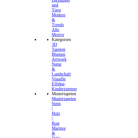
Dschungel
und
Tiere
Modern
&
Trends
Alle
Motive
Kategorien
3D
Tapeten
Blumen
Artwork
Natur
&
Landschaft
Visuelle
Effekte
Kinderzimmer
Mustertapeten
Mustertapeten
Stein
|
Holz
|
Rost
Marmor
&