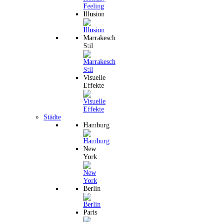
Illusion
Marrakesch
Stil
Visuelle
Effekte
Städte
Hamburg
New
York
Berlin
Paris