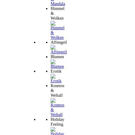
Himmel
&
Wolken
Affengeil
Blumen
Erotik
Kosmos
&
Weltall
Holiday
Feeling