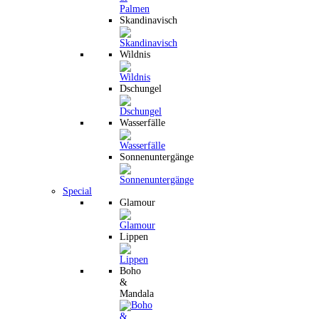
Skandinavisch
Wildnis
Dschungel
Wasserfälle
Sonnenuntergänge
Special
Glamour
Lippen
Boho
&
Mandala