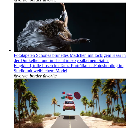
Fototapeten Schönes brünettes Mädchen mit lockigem Haar in
der Dunkelheit und im Licht in sexy silbernem Satin-
Flugkleid, tolle Posen im Tanz. Porträtkunst-Fotoshooting im
Studio mit weiblichem Model
favorite_border
favorite